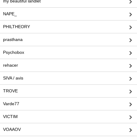
my beautiful landlet
NAPE_
PHILTHEORY
prasthana
Psychobox
rehacer
SIVA / avis
TROVE
Varde77
VICTIM
VOAAOV