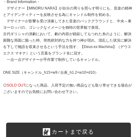
・Brand Information・
デザイナー【MINORU NARA】が自分の周りを照らす明りにも、音楽の精神
とアイデンティティーを反映させる為にキャンドル制作を初める。
デザイナーが影響を受け演奏してきた音楽のバックグラウンドと、中央～東
ヨーロッパの、ゴシックなイメージを独特の世界観で表現。
古代ギリシャの演劇において、劇の内容が錯綜してもつれた糸のように、解決
困難な局面に陥った時、突然絶対的な力を持つ神が現れ、混乱した状況に解決
を下して物語を収束させるという手法を指す、【Deus ex Machina】（デウス
エクス マキナ）という言葉をブランド名に冠す。
一点一点デザイナーが手作業で制作しているキャンドル。
ONE SIZE（キャンドル_h15×w9 / 台座_h1.2×w10×d10）
◎
SOLD OUT
になった商品、入荷予定の無い商品なども取り寄せできる場合が
ございますのでお気軽にお問い合わせ下さい。
カートまで戻る