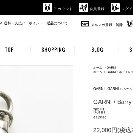
アカウント
会員登録
ログイ
送料・支払い・ポイント・返品について
メルマガ登録・解除
TOP
SHOPPING
BLOG
S
ホーム
>
GARNI
ホーム
>
GARNI：ネック
GARNI
GARNI：ネッ
GARNI / 
商品
GZ15010
22,000円(税込2