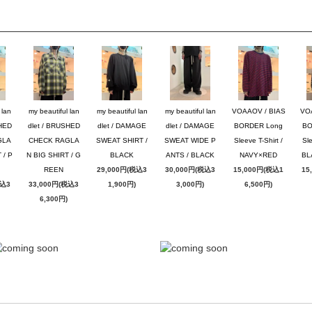
 lan
my beautiful lan
my beautiful lan
my beautiful lan
VOAAOV / BIAS
VO
SHED
dlet / BRUSHED
dlet / DAMAGE
dlet / DAMAGE
BORDER Long
BO
GLA
CHECK RAGLA
SWEAT SHIRT /
SWEAT WIDE P
Sleeve T-Shirt /
Sle
 / P
N BIG SHIRT / G
BLACK
ANTS / BLACK
NAVY×RED
BL
REEN
29,000円(税込3
30,000円(税込3
15,000円(税込1
15
税込3
33,000円(税込3
1,900円)
3,000円)
6,500円)
6,300円)