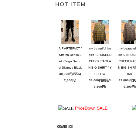
HOT ITEM
A.F ARTEFACT /
my beautiful lan
my beautiful
Stretch Denim B
dlet / BRUSHED
dlet / BRU
elt Cargo Sarou
CHECK RAGLA
CHECK RA
el Skinny / Black
N BIG SHIRT / Y
N BIG SHIRT
39,000円(税込4
ELLOW
INK
2,900円)
33,000円(税込3
33,000円(
6,300円)
6,300円)
PriceDown SALE
BRAND LIST