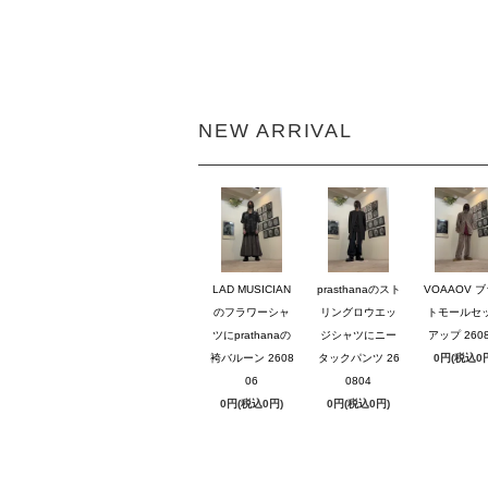
NEW ARRIVAL
LAD MUSICIAN
prasthanaのスト
VOAAOV 
のフラワーシャ
リングロウエッ
トモールセ
ツにprathanaの
ジシャツにニー
アップ 2608
袴バルーン 2608
タックパンツ 26
0円(税込0
06
0804
0円(税込0円)
0円(税込0円)