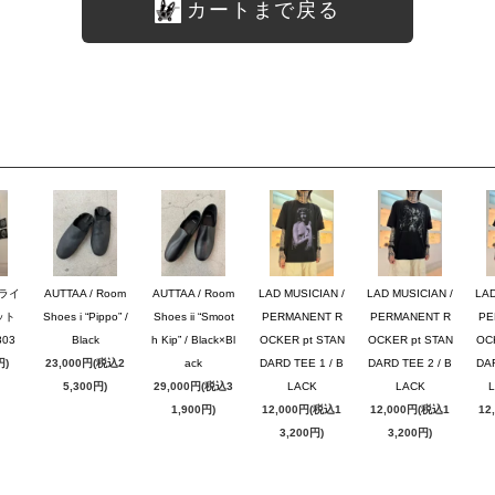
カートまで戻る
ブライ
AUTTAA / Room
AUTTAA / Room
LAD MUSICIAN /
LAD MUSICIAN /
LAD
ット
Shoes i “Pippo” /
Shoes ii “Smoot
PERMANENT R
PERMANENT R
PE
03
Black
h Kip” / Black×Bl
OCKER pt STAN
OCKER pt STAN
OC
円)
23,000円(税込2
ack
DARD TEE 1 / B
DARD TEE 2 / B
DAR
5,300円)
29,000円(税込3
LACK
LACK
1,900円)
12,000円(税込1
12,000円(税込1
12
3,200円)
3,200円)