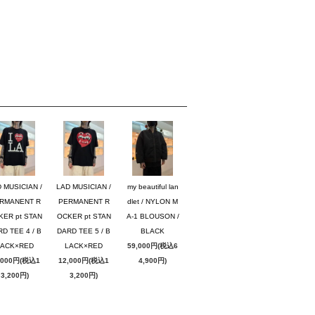
 MUSICIAN /
LAD MUSICIAN /
my beautiful lan
RMANENT R
PERMANENT R
dlet / NYLON M
KER pt STAN
OCKER pt STAN
A-1 BLOUSON /
D TEE 4 / B
DARD TEE 5 / B
BLACK
LACK×RED
LACK×RED
59,000円(税込6
,000円(税込1
12,000円(税込1
4,900円)
3,200円)
3,200円)