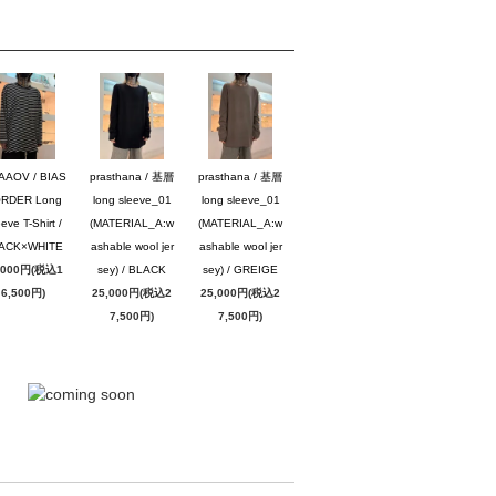
AAOV / BIAS
prasthana / 基層
prasthana / 基層
RDER Long
long sleeve_01
long sleeve_01
eve T-Shirt /
(MATERIAL_A:w
(MATERIAL_A:w
ACK×WHITE
ashable wool jer
ashable wool jer
,000円(税込1
sey) / BLACK
sey) / GREIGE
6,500円)
25,000円(税込2
25,000円(税込2
7,500円)
7,500円)