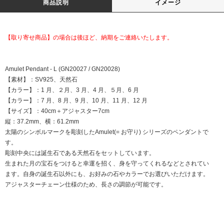
商品説明
イメージ
【取り寄せ商品】の場合は後ほど、納期をご連絡いたします。
Amulet Pendant - L (GN20027 / GN20028)
【素材】：SV925、天然石
【カラー】：1 月、２月、3 月、4 月、５月、6 月
【カラー】：7 月、8 月、9 月、10 月、11 月、12 月
【サイズ】：40cm＋アジャスター7cm
縦：37.2mm、横：61.2mm
太陽のシンボルマークを彫刻したAmulet(= お守り) シリーズのペンダントで
す。
彫刻中央には誕生石である天然石をセットしています。
生まれた月の宝石をつけると幸運を招く、身を守ってくれるなどとされてい
ます。自身の誕生石以外にも、お好みの石やカラーでお選びいただけます。
アジャスターチェーン仕様のため、長さの調節が可能です。