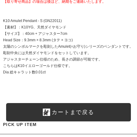
【取り寄せ商品】の場合は後ほど、納期をご連絡いたします。
K10 Amulet Pendant - S (GN22011)
【素材】：K10YG、天然ダイヤモンド
【サイズ】：40cm + アジャスター7cm
Head Size：9.3mm × 8.3mm (タテ × ヨコ)
太陽のシンボルマークを彫刻したAmulet(=お守り)シリーズのペンダントです。
彫刻中央には天然ダイヤモンドをセットしています。
アジャスターチェーン仕様のため、長さの調節が可能です。
こちらはK10イエローゴールド仕様です。
Dia 総キャラット数0.01ct
カートまで戻る
PICK UP ITEM