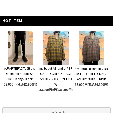
HOT ITEM
A.F ARTEFACT / Stretch
my beautiful landlet / BR
my beautiful landlet / BR
Denim Belt Cargo Saro
USHED CHECK RAGL
USHED CHECK RAGL
uel Skinny / Black
AN BIG SHIRT / YELLO
AN BIG SHIRT / PINK
39,000円(税込42,900円)
W
33,000円(税込36,300円)
33,000円(税込36,300円)
もっと見る