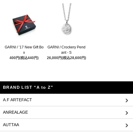
GARNI / ’17 New Gift Bo
GARNI / Crockery Pend
x
ant - S
400円(税込440円)
26,000円(税込28,600円)
BRAND LIST “A to Z”
A.F ARTEFACT
ANREALAGE
AUTTAA