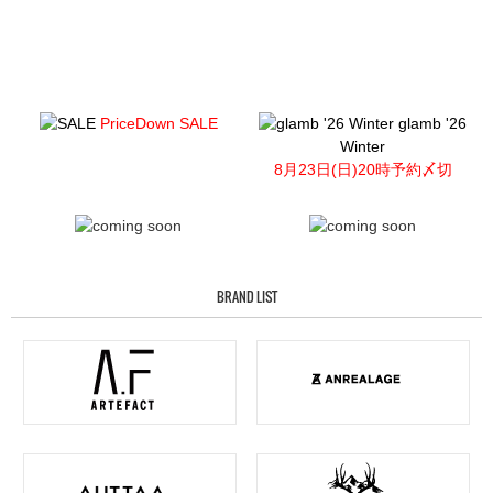
PriceDown SALE
glamb '26
Winter
8月23日(日)20時予約〆切
BRAND LIST