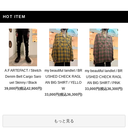
HOT ITEM
A.F ARTEFACT / Stretch
my beautiful landlet / BR
my beautiful landlet / BR
Denim Belt Cargo Saro
USHED CHECK RAGL
USHED CHECK RAGL
uel Skinny / Black
AN BIG SHIRT / YELLO
AN BIG SHIRT / PINK
39,000円(税込42,900円)
W
33,000円(税込36,300円)
33,000円(税込36,300円)
もっと見る