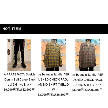
HOT ITEM
A.F ARTEFACT / Stretch
my beautiful landlet / BR
my beautiful landlet / BR
Denim Belt Cargo Saro
USHED CHECK RAGL
USHED CHECK RAGL
uel Skinny / Black
AN BIG SHIRT / YELLO
AN BIG SHIRT / PINK
39,000円(税込42,900円)
W
33,000円(税込36,300円)
33,000円(税込36,300円)