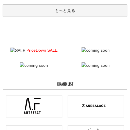
もっと見る
PriceDown SALE
BRAND LIST