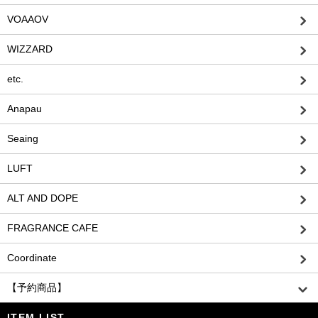
VOAAOV
WIZZARD
etc.
Anapau
Seaing
LUFT
ALT AND DOPE
FRAGRANCE CAFE
Coordinate
【予約商品】
ITEM LIST