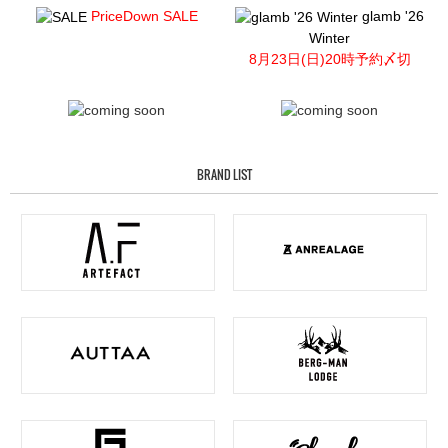
PriceDown SALE
glamb '26
Winter
8月23日(日)20時予約〆切
BRAND LIST