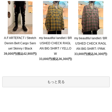
A.F ARTEFACT / Stretch
my beautiful landlet / BR
my beautiful landlet / BR
Denim Belt Cargo Saro
USHED CHECK RAGL
USHED CHECK RAGL
uel Skinny / Black
AN BIG SHIRT / YELLO
AN BIG SHIRT / PINK
39,000円(税込42,900円)
W
33,000円(税込36,300円)
33,000円(税込36,300円)
もっと見る