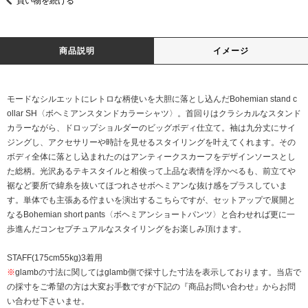
買い物を続ける
商品説明
イメージ
モードなシルエットにレトロな柄使いを大胆に落とし込んだBohemian stand c
ollar SH〈ボヘミアンスタンドカラーシャツ〉。首回りはクラシカルなスタンド
カラーながら、ドロップショルダーのビッグボディ仕立て。袖は九分丈にサイ
ジングし、アクセサリーや時計を見せるスタイリングを叶えてくれます。その
ボディ全体に落とし込まれたのはアンティークスカーフをデザインソースとし
た総柄。光沢あるテキスタイルと相俟って上品な表情を浮かべるも、前立てや
裾など要所で緯糸を抜いてほつれさせボヘミアンな抜け感をプラスしていま
す。単体でも主張ある佇まいを演出するこちらですが、セットアップで展開と
なるBohemian short pants〈ボヘミアンショートパンツ〉と合わせれば更に一
歩進んだコンセプチュアルなスタイリングをお楽しみ頂けます。
STAFF(175cm55kg)3着用
※
glambの寸法に関してはglamb側で採寸した寸法を表示しております。当店で
の採寸をご希望の方は大変お手数ですが下記の『商品お問い合わせ』からお問
い合わせ下さいませ。