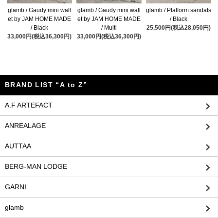
glamb / Gaudy mini wall
glamb / Gaudy mini wall
glamb / Platform sandals
et by JAM HOME MADE
et by JAM HOME MADE
/ Black
/ Black
/ Multi
25,500円(税込28,050円)
33,000円(税込36,300円)
33,000円(税込36,300円)
BRAND LIST “A to Z”
A.F ARTEFACT
ANREALAGE
AUTTAA
BERG-MAN LODGE
GARNI
glamb