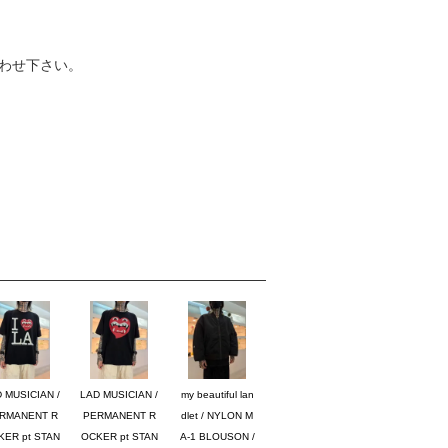
わせ下さい。
 MUSICIAN /
LAD MUSICIAN /
my beautiful lan
RMANENT R
PERMANENT R
dlet / NYLON M
KER pt STAN
OCKER pt STAN
A-1 BLOUSON /