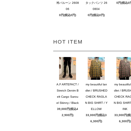
袴バルーン 2608
タックパンツ 26
0円(税込0
06
0804
0円(税込0円)
0円(税込0円)
HOT ITEM
A.F ARTEFACT /
my beautiful lan
my beautiful
Stretch Denim B
dlet / BRUSHED
dlet / BRU
elt Cargo Sarou
CHECK RAGLA
CHECK RA
el Skinny / Black
N BIG SHIRT / Y
N BIG SHIRT
39,000円(税込4
ELLOW
INK
2,900円)
33,000円(税込3
33,000円(
6,300円)
6,300円)