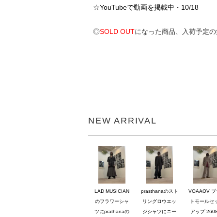
☆
YouTubeで動画を掲載中・10/18
◎
SOLD OUT
になった商品、入荷予定の
NEW ARRIVAL
LAD MUSICIAN
prasthanaのスト
VOAAOV 
のフラワーシャ
リングロウエッ
トモールセ
ツにprathanaの
ジシャツにニー
アップ 2608