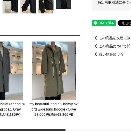
特定商取引法に基づ
この商品を友達に教
この商品について問
買い物を続ける
ndlet / flannel w
my beautiful landlet / heavy oxf
ng coat / Gray
ord wide long hoodie / Olive
税込48,180円)
58,000円(税込63,800円)