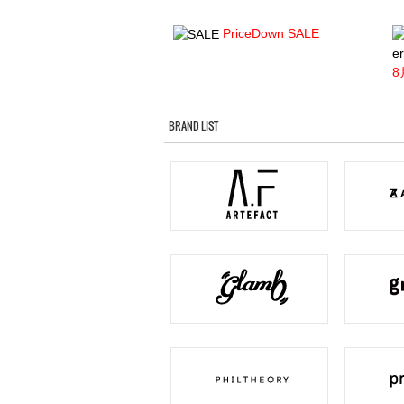
PriceDown SALE
er
8
BRAND LIST