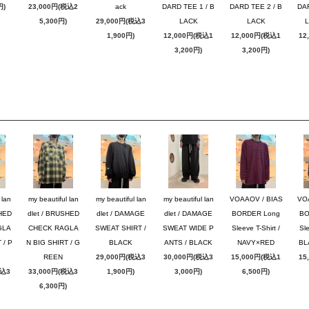
円)
23,000円(税込2
ack
DARD TEE 1 / B
DARD TEE 2 / B
DAR
5,300円)
29,000円(税込3
LACK
LACK
1,900円)
12,000円(税込1
12,000円(税込1
12
3,200円)
3,200円)
 lan
my beautiful lan
my beautiful lan
my beautiful lan
VOAAOV / BIAS
VO
SHED
dlet / BRUSHED
dlet / DAMAGE
dlet / DAMAGE
BORDER Long
BO
GLA
CHECK RAGLA
SWEAT SHIRT /
SWEAT WIDE P
Sleeve T-Shirt /
Sle
 / P
N BIG SHIRT / G
BLACK
ANTS / BLACK
NAVY×RED
BL
REEN
29,000円(税込3
30,000円(税込3
15,000円(税込1
15
税込3
33,000円(税込3
1,900円)
3,000円)
6,500円)
6,300円)