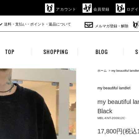
アカウント
会員登録
ログイ
送料・支払い・ポイント・返品について
メルマガ登録・解除
TOP
SHOPPING
BLOG
S
ホーム
>
my beautiful landle
my beautiful landlet
my beautiful la
Black
MBL-KNT-200912C
17,800円(税込1