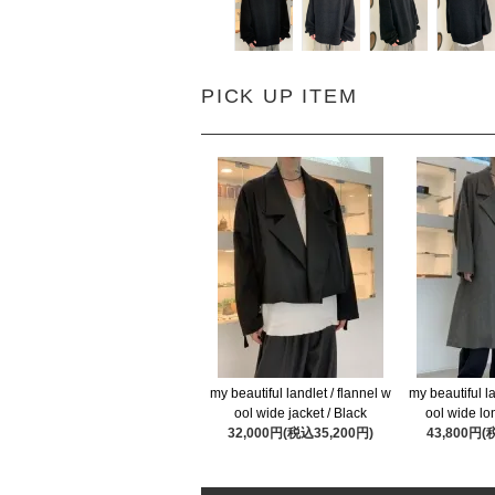
PICK UP ITEM
my beautiful landlet / flannel w
my beautiful la
ool wide jacket / Black
ool wide lo
32,000円(税込35,200円)
43,800円(