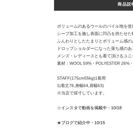
商品説
ボリュームのあるウールのパイル地を使用
シープ加工を施し表面に凹凸を持たせた
ふんわりとしたたまりとボリューム感の
ドロップショルダーになった落ち感のあ
メンズ・レディースとも着て頂けるユニ
素材：WOOL 59%・POLYESTER 26%・
STAFF(175cm55kg)1着用
1(着丈76,身幅64,肩幅63)
※当店で採寸しています。
☆
インスタで動画を掲載中・10/18
★
ブログで紹介中・10/15