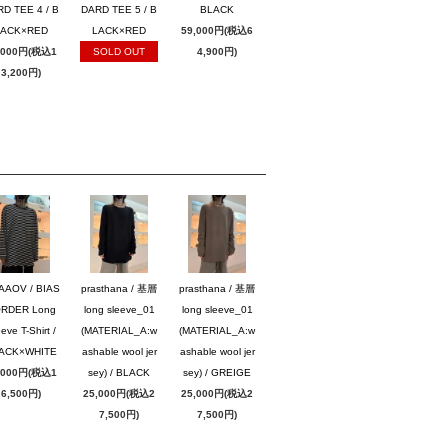
D TEE 4 / B
DARD TEE 5 / B
BLACK
LACK×RED
LACK×RED
59,000円(税込6
,000円(税込1
SOLD OUT
4,900円)
3,200円)
AAOV / BIAS
prasthana / 基層
prasthana / 基層
RDER Long
long sleeve_01
long sleeve_01
eve T-Shirt /
(MATERIAL_A:w
(MATERIAL_A:w
ACK×WHITE
ashable wool jer
ashable wool jer
,000円(税込1
sey) / BLACK
sey) / GREIGE
6,500円)
25,000円(税込2
25,000円(税込2
7,500円)
7,500円)