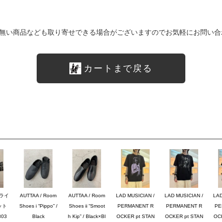
無い商品なども取り寄せできる場合がございますのでお気軽にお問い合
カートまで戻る
ブライ
AUTTAA / Room
AUTTAA / Room
LAD MUSICIAN /
LAD MUSICIAN /
LAD
ット
Shoes i “Pippo” /
Shoes ii “Smoot
PERMANENT R
PERMANENT R
PE
03
Black
h Kip” / Black×Bl
OCKER pt STAN
OCKER pt STAN
OC