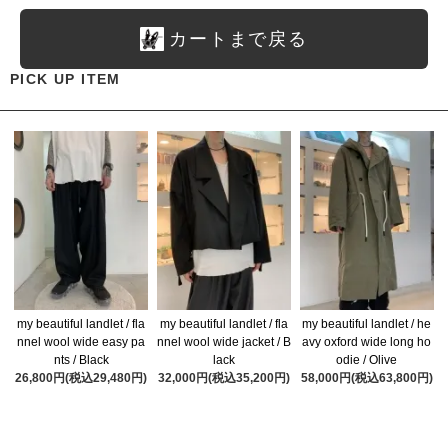
カートまで戻る
PICK UP ITEM
my beautiful landlet / fla
my beautiful landlet / fla
my beautiful landlet / he
nnel wool wide easy pa
nnel wool wide jacket / B
avy oxford wide long ho
nts / Black
lack
odie / Olive
26,800円(税込29,480円)
32,000円(税込35,200円)
58,000円(税込63,800円)