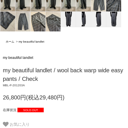
ホーム
>
my beautiful landlet
my beautiful landlet
my beautiful landlet / wool back warp wide easy
pants / Check
MBL-P-201203A
26,800円(税込29,480円)
在庫状況
SOLD OUT
お気に入り