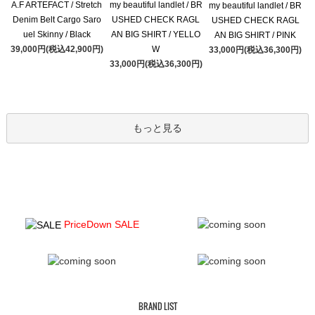
A.F ARTEFACT / Stretch
my beautiful landlet / BR
my beautiful landlet / BR
Denim Belt Cargo Saro
USHED CHECK RAGL
USHED CHECK RAGL
uel Skinny / Black
AN BIG SHIRT / YELLO
AN BIG SHIRT / PINK
39,000円(税込42,900円)
W
33,000円(税込36,300円)
33,000円(税込36,300円)
もっと見る
PriceDown SALE
BRAND LIST