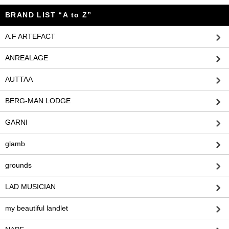
BRAND LIST “A to Z”
A.F ARTEFACT
ANREALAGE
AUTTAA
BERG-MAN LODGE
GARNI
glamb
grounds
LAD MUSICIAN
my beautiful landlet