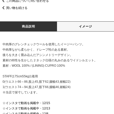
この商品について問い合わせる
買い物を続ける
商品説明
イメージ
中肉厚のグレンチェックウールを使用したイージーパンツ。
中肉厚ながら柔らかく、ドレープ性のある素材。
後ろを大きく畳み込んだアシンメトリーデザイン。
素材の特性を生かした２タック仕様の丸みのあるワイドシルエット。
素材：WOOL 100% / (LINING) CUPRO 100%
STAFF(175cm55kg)1着用
0(ウエスト66～86,股上45,股下62,腿幅43,裾幅22)
1(ウエスト74～94,股上47,股下66,腿幅46,裾幅24)
※当店で採寸しています。
☆
インスタで動画を掲載中・12/15
☆
インスタで動画を掲載中・12/13
☆
インスタで動画を掲載中・12/8