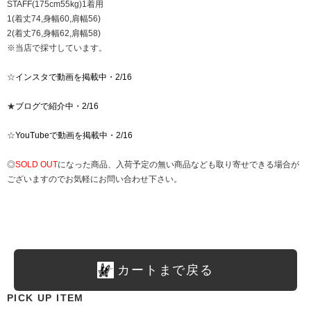
STAFF(175cm55kg)1着用
1(着丈74,身幅60,肩幅56)
2(着丈76,身幅62,肩幅58)
※当店で採寸しています。
☆
インスタで動画を掲載中・2/16
★
ブログで紹介中・2/16
☆
YouTubeで動画を掲載中・2/16
◎
SOLD OUT
になった商品、入荷予定の無い商品なども取り寄せできる場合が
ございますのでお気軽にお問い合わせ下さい。
カートまで戻る
PICK UP ITEM