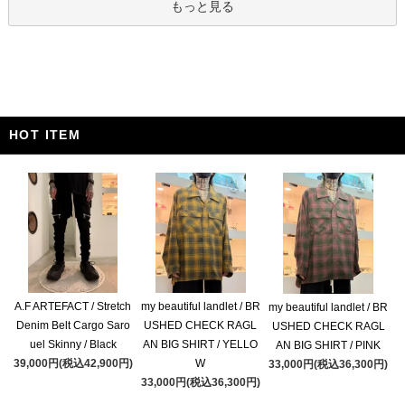
もっと見る
HOT ITEM
A.F ARTEFACT / Stretch
my beautiful landlet / BR
my beautiful landlet / BR
Denim Belt Cargo Saro
USHED CHECK RAGL
USHED CHECK RAGL
uel Skinny / Black
AN BIG SHIRT / YELLO
AN BIG SHIRT / PINK
39,000円(税込42,900円)
W
33,000円(税込36,300円)
33,000円(税込36,300円)