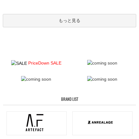
もっと見る
PriceDown SALE
BRAND LIST