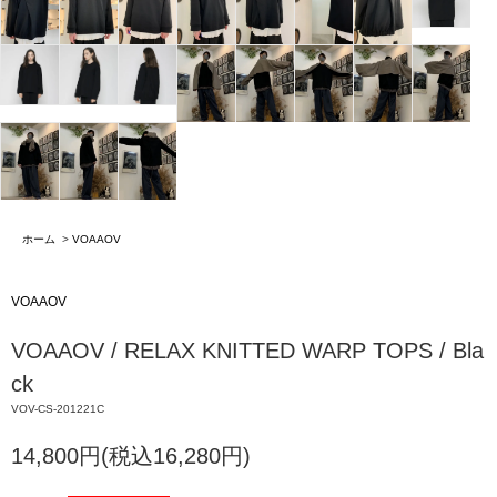
ホーム
>
VOAAOV
VOAAOV
VOAAOV / RELAX KNITTED WARP TOPS / Bla
ck
VOV-CS-201221C
14,800円(税込16,280円)