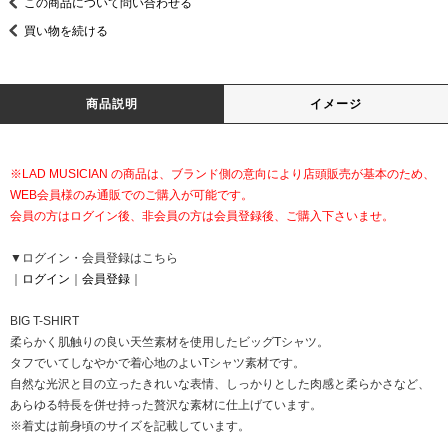
この商品について問い合わせる
買い物を続ける
商品説明
イメージ
※LAD MUSICIAN の商品は、ブランド側の意向により店頭販売が基本のため、
WEB会員様のみ通販でのご購入が可能です。
会員の方はログイン後、非会員の方は会員登録後、ご購入下さいませ。
▼ログイン・会員登録はこちら
｜
ログイン
｜
会員登録
｜
BIG T-SHIRT
柔らかく肌触りの良い天竺素材を使用したビッグTシャツ。
タフでいてしなやかで着心地のよいTシャツ素材です。
自然な光沢と目の立ったきれいな表情、しっかりとした肉感と柔らかさなど、
あらゆる特長を併せ持った贅沢な素材に仕上げています。
※着丈は前身頃のサイズを記載しています。