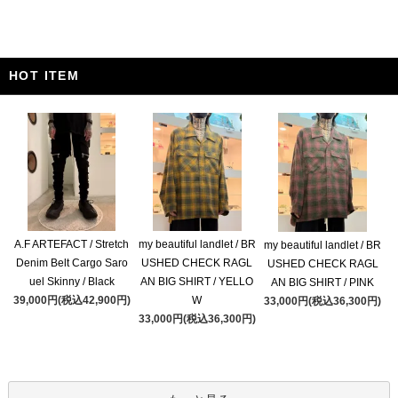
HOT ITEM
A.F ARTEFACT / Stretch
my beautiful landlet / BR
my beautiful landlet / BR
Denim Belt Cargo Saro
USHED CHECK RAGL
USHED CHECK RAGL
uel Skinny / Black
AN BIG SHIRT / YELLO
AN BIG SHIRT / PINK
39,000円(税込42,900円)
W
33,000円(税込36,300円)
33,000円(税込36,300円)