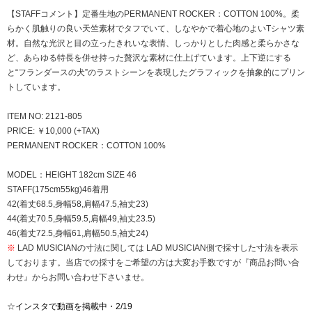
【STAFFコメント】定番生地のPERMANENT ROCKER：COTTON 100%。柔
らかく肌触りの良い天竺素材でタフでいて、しなやかで着心地のよいTシャツ素
材。自然な光沢と目の立ったきれいな表情、しっかりとした肉感と柔らかさな
ど、あらゆる特長を併せ持った贅沢な素材に仕上げています。上下逆にする
と“フランダースの犬”のラストシーンを表現したグラフィックを抽象的にプリン
トしています。
ITEM NO: 2121-805
PRICE: ￥10,000 (+TAX)
PERMANENT ROCKER：COTTON 100%
MODEL：HEIGHT 182cm SIZE 46
STAFF(175cm55kg)46着用
42(着丈68.5,身幅58,肩幅47.5,袖丈23)
44(着丈70.5,身幅59.5,肩幅49,袖丈23.5)
46(着丈72.5,身幅61,肩幅50.5,袖丈24)
※
LAD MUSICIANの寸法に関しては LAD MUSICIAN側で採寸した寸法を表示
しております。当店での採寸をご希望の方は大変お手数ですが『商品お問い合
わせ』からお問い合わせ下さいませ。
☆
インスタで動画を掲載中・2/19