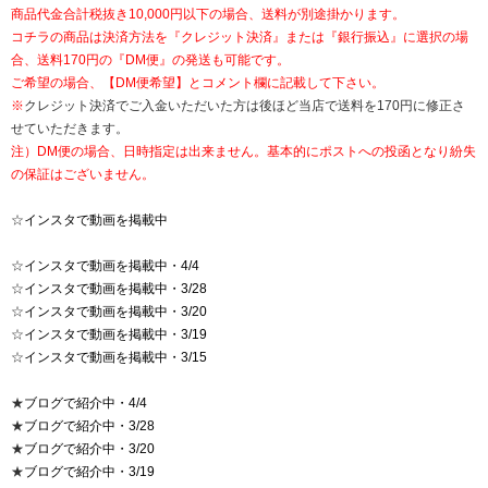
商品代金合計税抜き10,000円以下の場合、送料が別途掛かります。
コチラの商品は決済方法を『クレジット決済』または『銀行振込』に選択の場
合、送料170円の『DM便』の発送も可能です。
ご希望の場合、【DM便希望】とコメント欄に記載して下さい。
※
クレジット決済でご入金いただいた方は後ほど当店で送料を170円に修正さ
せていただきます。
注）DM便の場合、日時指定は出来ません。基本的にポストへの投函となり紛失
の保証はございません。
☆
インスタで動画を掲載中
☆
インスタで動画を掲載中・4/4
☆
インスタで動画を掲載中・3/28
☆
インスタで動画を掲載中・3/20
☆
インスタで動画を掲載中・3/19
☆
インスタで動画を掲載中・3/15
★
ブログで紹介中・4/4
★
ブログで紹介中・3/28
★
ブログで紹介中・3/20
★
ブログで紹介中・3/19