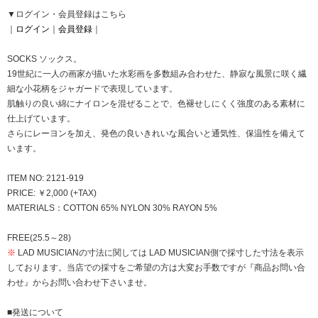
▼ログイン・会員登録はこちら
｜
ログイン
｜
会員登録
｜
SOCKS ソックス。
19世紀に一人の画家が描いた水彩画を多数組み合わせた、静寂な風景に咲く繊
細な小花柄をジャガードで表現しています。
肌触りの良い綿にナイロンを混ぜることで、色褪せしにくく強度のある素材に
仕上げています。
さらにレーヨンを加え、発色の良いきれいな風合いと通気性、保温性を備えて
います。
ITEM NO: 2121-919
PRICE: ￥2,000 (+TAX)
MATERIALS：COTTON 65% NYLON 30% RAYON 5%
FREE(25.5～28)
※
LAD MUSICIANの寸法に関しては LAD MUSICIAN側で採寸した寸法を表示
しております。当店での採寸をご希望の方は大変お手数ですが『商品お問い合
わせ』からお問い合わせ下さいませ。
■発送について