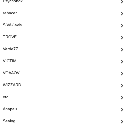
Psychobox
rehacer
SIVA / avis
TROVE
Varde77
VICTIM
VOAAOV
WIZZARD
etc.
Anapau
Seaing