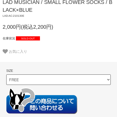
LAD MUSICIAN / SMALL FLOWER SOCKS / B
LACK×BLUE
LAD-AC-210130E
2,000円(税込2,200円)
在庫状況
SOLD OUT
お気に入り
SIZE