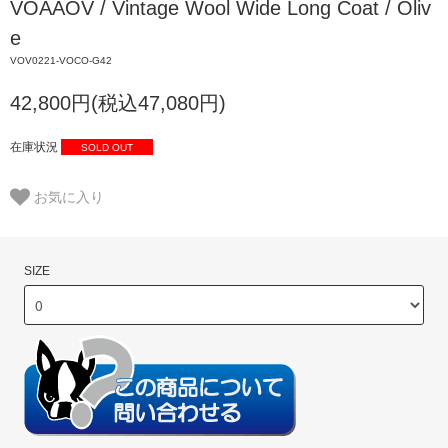
VOAAOV / Vintage Wool Wide Long Coat / Oliv
e
VOV0221-VOCO-G42
42,800円(税込47,080円)
在庫状況
SOLD OUT
お気に入り
SIZE