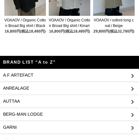
VOAAOV / Organic Cotto
VOAAOV / Organic Cotto
VOAAOV / oxford long c
n Broad Big shirt / Black
n Broad Big shirt / Kinari
oat / Beige
16,800円(税込18,480円)
16,800円(税込18,480円)
29,800円(税込32,780円)
BRAND LIST “A to Z”
A.F ARTEFACT
ANREALAGE
AUTTAA
BERG-MAN LODGE
GARNI