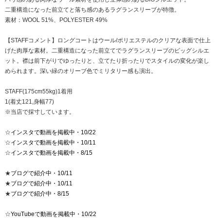
二重構造になった前立てと落ち感のあるラグランスリーブが特徴。
素材：WOOL 51%、POLYESTER 49%
【STAFFコメント】ロングコートはウール/ポリエステルのクリアな表面で仕上
げた肉厚な素材。二重構造になった前立てでラグランスリーブのビッグシルエ
ット。襟は前下がりでゆったりと、立てたり折ったりでスタイルの変化が楽し
められます。深い緑のオリーブ色でミリタリー感も演出。
STAFF(175cm55kg)1着用
1(着丈121,身幅77)
※当店で採寸しています。
☆
インスタで動画を掲載中・10/22
☆
インスタで動画を掲載中・10/11
☆
インスタで動画を掲載中・8/15
★
ブログで紹介中・10/11
★
ブログで紹介中・10/11
★
ブログで紹介中・8/15
☆
YouTubeで動画を掲載中・10/22