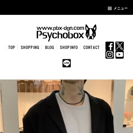
メニュー
TOP
SHOPPING
BLOG
SHOPINFO
CONTACT