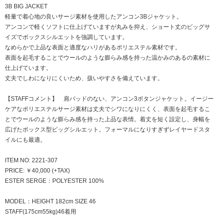
3B BIG JACKET
軽量で着心地の良いサージ素材を使用したアンコン3Bジャケット。
アンコンで軽くソフトに仕上げていますが丸みを抑え、ショート丈のビッグサ
イズでボックスシルエットを強調しています。
なめらかで上品な表面と適度なハリがあるポリエステル素材です。
表面を起毛することでウールのような膨らみ感を持った温かみのあるの素材に
仕上げています。
丈夫でしわになりにくいため、扱いやすさを備えています。
【STAFFコメント】 肩パッドのない、アンコン3ボタンジャケット。イージー
ケアなポリエステルサージ素材は丈夫でシワになりにくく、表面を起毛するこ
とでウールのような膨らみ感を持った上品な表情。着丈を短く設定し、身幅を
広げたボックス型ビッグシルエット。フォーマルになりすぎずレイヤードスタ
イルにも最適。
ITEM NO: 2221-307
PRICE: ￥40,000 (+TAX)
ESTER SERGE：POLYESTER 100%
MODEL：HEIGHT 182cm SIZE 46
STAFF(175cm55kg)46着用