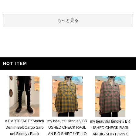
もっと見る
HOT ITEM
A.F ARTEFACT / Stretch
my beautiful landlet / BR
my beautiful landlet / BR
Denim Belt Cargo Saro
USHED CHECK RAGL
USHED CHECK RAGL
uel Skinny / Black
AN BIG SHIRT / YELLO
AN BIG SHIRT / PINK