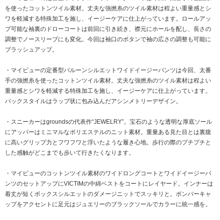
を使ったコットンツイル素材。丈夫な強撚糸のツイル素材は程よい重量感とシ
ワを軽減する特殊加工を施し、イージーケアに仕上がっています。ロールアッ
プ可能な袖裏のドローコートは前回に引き続き、襟元にホールを配し、長さの
調整でノースリーブにも変化。今回は袖口のボタンで袖の広さの調整も可能に
ブラッシュアップ。
・マイビューの定番型バルーンシルエットワイドイージーパンツは今回、太番
手の強撚糸を使ったコットンツイル素材。丈夫な強撚糸のツイル素材は程よい
重量感とシワを軽減する特殊加工を施し、イージーケアに仕上がっています。
バックスタイルはラップ状に包み込んだアシンメトリーデザイン。
・スニーカーはgroundsの代表作“JEWELRY”。宝石のような透明な厚底ソール
にアッパーはミニマルなポリエステルのニット素材。重量ある見た目とは裏腹
に高いグリップ力とフワフワと浮いたような履き心地。歩行の際のプチプチと
した感触がどこまでも歩いて行きたくなります。
・マイビューのコットンツイル素材のワイドロングコートとワイドイージーパ
ンツのセットアップにVICTIMの中綿ベストをコートにレイヤード。インナーは
着丈が短くボックスシルエットのダメージニットでスッキリと。ボンバーキャ
ップをアクセントに足元はジュエリーのブラックソールでカラーに統一感を。