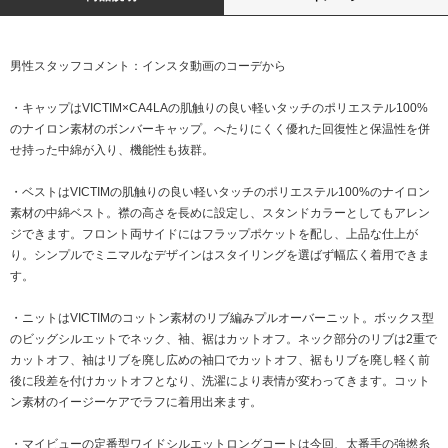
男性スタッフコメント：インスタ動画のコーデから
・キャップはVICTIM×CA4LAの肌触りの良い軽いタッチのポリエステル100%
のナイロン素材のボンバーキャップ。へたりにくく優れた回復性と保温性を併
せ持った中綿が入り、機能性も抜群。
・ベストはVICTIMの肌触りの良い軽いタッチのポリエステル100%のナイロン
素材の中綿ベスト。襟の高さを長めに設定し、スタンドカラーとしてもアレン
ジできます。フロント両サイドにはフラップポケットを配し、上品な仕上が
り。シンプルでミニマルなデザインはスタイリングを選ばず幅広く着用できま
す。
・ニットはVICTIMのコットン素材のリブ編みプルオーバーニット。ボックス型
のビッグシルエットでネック、袖、裾はカットオフ。ネック部分のリブは2重で
カットオフ、袖はリブを廃し広めの袖口でカットオフ、裾もリブを廃し軽く前
後に段差を付けカットオフとなり、洗濯により表情が変わってきます。コット
ン素材のイージーケアでラフに着用出来ます。
・マイビューの定番型ワイドシルエットロングコートは今回、太番手の強撚糸