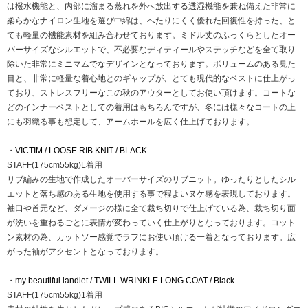
は撥水機能と、内部に溜まる蒸れを外へ放出する透湿機能を兼ね備えた非常に
柔らかなナイロン生地を選び中綿は、へたりにくく優れた回復性を持った、と
ても軽量の機能素材を組み合わせております。ミドル丈のふっくらとしたオー
バーサイズなシルエットで、不必要なディティールやステッチなどを全て取り
除いた非常にミニマムでなデザインとなっております。ボリュームのある見た
目と、非常に軽量な着心地とのギャップが、とても現代的なベストに仕上がっ
ており、ストレスフリーなこの秋のアウターとしてお使い頂けます。コートな
どのインナーベストとしての着用はもちろんですが、冬には様々なコートの上
にも羽織る事も想定して、アームホールを広く仕上げております。
・
VICTIM / LOOSE RIB KNIT / BLACK
STAFF(175cm55kg)L着用
リブ編みの生地で作成したオーバーサイズのリブニット。ゆったりとしたシル
エットと落ち感のある生地を使用する事で程よいヌケ感を表現しております。
袖口や首元など、ダメージの様に全て裁ち切りで仕上げている為、裁ち切り面
が洗いを重ねるごとに表情が変わっていく仕上がりとなっております。コット
ン素材の為、カットソー感覚でラフにお使い頂ける一着となっております。広
がった袖がアクセントとなっております。
・
my beautiful landlet / TWILL WRINKLE LONG COAT / Black
STAFF(175cm55kg)1着用