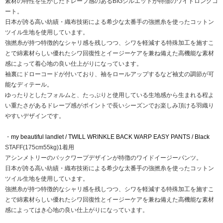
素材の特性を生かしたドレープ感のあるBIGシルエットが特徴のワイドロングコ
ート。
日本が誇る高い紡績・織布技術による希少な太番手の強撚糸を使ったコットン
ツイル生地を使用しています。
強撚糸が持つ特徴的なシャリ感を残しつつ、シワを軽減する特殊加工を施すこ
とで綿素材らしい優れたシワ回復性とイージーケアを兼ね備えた高機能な素材
感によって着心地の良い仕上がりになっています。
袖裏にドローコードが付いており、袖をロールアップするなど袖丈の調節が可
能なディテール。
ゆったりとしたフォルムと、たっぷりと使用している生地感から生まれる程よ
い重たさがあるドレープ感がポイントで長いシーズンでお楽しみ頂ける羽織り
やすいデザインです。
・
my beautiful landlet / TWILL WRINKLE BACK WARP EASY PANTS / Black
STAFF(175cm55kg)1着用
アシンメトリーのバックワープデザインが特徴のワイドイージーパンツ。
日本が誇る高い紡績・織布技術による希少な太番手の強撚糸を使ったコットン
ツイル生地を使用しています。
強撚糸が持つ特徴的なシャリ感を残しつつ、シワを軽減する特殊加工を施すこ
とで綿素材らしい優れたシワ回復性とイージーケアを兼ね備えた高機能な素材
感によってはき心地の良い仕上がりになっています。