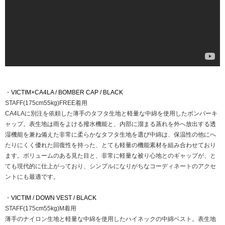
・
VICTIM×CA4LA / BOMBER CAP / BLACK
STAFF(175cm55kg)FREE着用
CA4LAに別注を依頼した薄手のタフタ生地と軽量な中綿を使用したボンバーキ
ャップ。表生地は雨をよける撥水機能と、内部に溜まる蒸れを外へ放出する透
湿機能を兼ね備えた非常に柔らかなタフタ生地を選び中綿は、保温性の他にへ
たりにくく優れた回復性を持った、とても軽量の機能素材を組み合わせており
ます。ボリュームのある見た目と、非常に軽量な被り心地とのギャップが、と
ても現代的に仕上がっており、シンプルになりがちなコーディネートのアクセ
ントにも最適です。
・
VICTIM / DOWN VEST / BLACK
STAFF(175cm55kg)M着用
薄手のナイロン生地と軽量な中綿を使用したハイネックの中綿ベスト。表生地