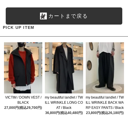
カートまで戻る
PICK UP ITEM
VICTIM / DOWN VEST /
my beautiful landlet / TW
my beautiful landlet / TW
BLACK
ILL WRINKLE LONG CO
ILL WRINKLE BACK WA
27,000円(税込29,700円)
AT / Black
RP EASY PANTS / Black
36,800円(税込40,480円)
23,800円(税込26,180円)