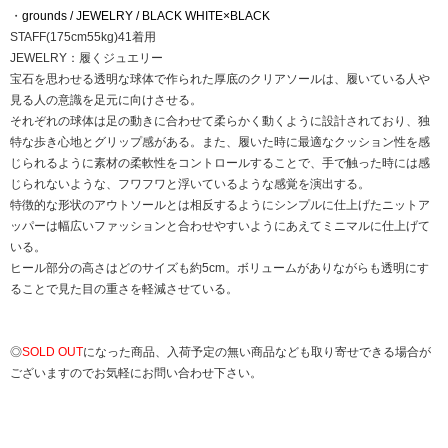
・
grounds / JEWELRY / BLACK WHITE×BLACK
STAFF(175cm55kg)41着用
JEWELRY：履くジュエリー
宝石を思わせる透明な球体で作られた厚底のクリアソールは、履いている人や
見る人の意識を足元に向けさせる。
それぞれの球体は足の動きに合わせて柔らかく動くように設計されており、独
特な歩き心地とグリップ感がある。また、履いた時に最適なクッション性を感
じられるように素材の柔軟性をコントロールすることで、手で触った時には感
じられないような、フワフワと浮いているような感覚を演出する。
特徴的な形状のアウトソールとは相反するようにシンプルに仕上げたニットア
ッパーは幅広いファッションと合わせやすいようにあえてミニマルに仕上げて
いる。
ヒール部分の高さはどのサイズも約5cm。ボリュームがありながらも透明にす
ることで見た目の重さを軽減させている。
◎
SOLD OUT
になった商品、入荷予定の無い商品なども取り寄せできる場合が
ございますのでお気軽にお問い合わせ下さい。