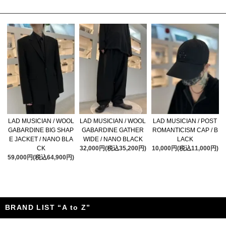
LAD MUSICIAN / WOOL
LAD MUSICIAN / WOOL
LAD MUSICIAN / POST
GABARDINE BIG SHAP
GABARDINE GATHER
ROMANTICISM CAP / B
E JACKET / NANO BLA
WIDE / NANO BLACK
LACK
CK
32,000円(税込35,200円)
10,000円(税込11,000円)
59,000円(税込64,900円)
BRAND LIST “A to Z”