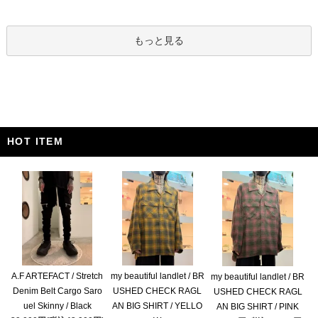
もっと見る
HOT ITEM
A.F ARTEFACT / Stretch
my beautiful landlet / BR
my beautiful landlet / BR
Denim Belt Cargo Saro
USHED CHECK RAGL
USHED CHECK RAGL
uel Skinny / Black
AN BIG SHIRT / YELLO
AN BIG SHIRT / PINK