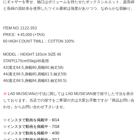
にギャザーを寄せ、袖口はボリュームを持たせたボックスシルエット。超長綿
と長綿の混紡糸を使用したツイル素材は強度がありつつ、なめらかな肌触り。
ITEM NO: 2122-353
PRICE: ￥45,000 (+TAX)
60 HIGH COUNT TWILL：COTTON 100%
MODEL：HEIGHT 183cm SIZE 46
STAFF(175cm55kg)46着用
42(着丈64.5,身幅80,肩幅60,袖丈58)
44(着丈66.5,身幅80,肩幅61.5,袖丈59)
46(着丈68.5,身幅84,肩幅63,袖丈60.5)
※
LAD MUSICIANの寸法に関しては LAD MUSICIAN側で採寸した寸法を表示
しております。当店での採寸をご希望の方は大変お手数ですが『商品お問い合
わせ』からお問い合わせ下さいませ。
☆
インスタで動画を掲載中・8/14
☆
インスタで動画を掲載中・7/18
☆
インスタで動画を掲載中・4/30
☆
インスタで動画を掲載中・3/17