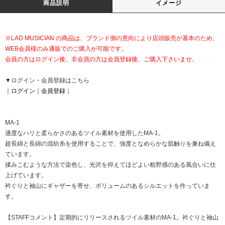
商品説明
イメージ
※LAD MUSICIAN の商品は、ブランド側の意向により店頭販売が基本のため、
WEB会員様のみ通販でのご購入が可能です。
会員の方はログイン後、非会員の方は会員登録後、ご購入下さいませ。
▼ログイン・会員登録はこちら
｜
ログイン
｜
会員登録
｜
MA-1
適度なハリと柔らかさのあるツイル素材を使用したMA-1。
超長綿と長綿の混紡糸を使用することで、強度となめらかな肌触りを兼ね備え
ています。
揉みこむような方法で染色し、光沢を抑えてほどよい粗野感のある風合いに仕
上げています。
衿ぐりと袖山にギャザーを寄せ、ボリュームのあるシルエットを作っていま
す。
【STAFFコメント】定期的にリリースされるツイル素材のMA-1。衿ぐりと袖山