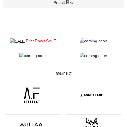
もっと見る
PriceDown SALE
BRAND LIST