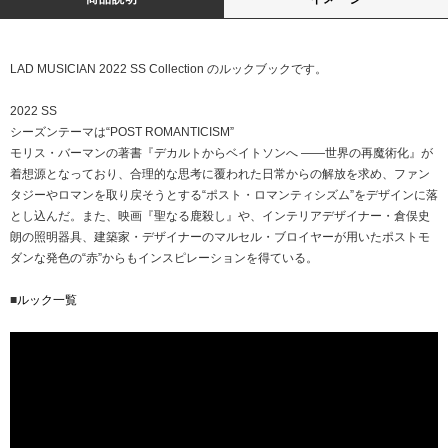
LAD MUSICIAN 2022 SS Collection のルックブックです。
2022 SS
シーズンテーマは“POST ROMANTICISM”
モリス・バーマンの著書『デカルトからベイトソンへ ――世界の再魔術化』が
着想源となっており、合理的な思考に覆われた日常からの解放を求め、ファン
タジーやロマンを取り戻そうとする“ポスト・ロマンティシズム”をデザインに落
とし込んだ。また、映画『聖なる鹿殺し』や、インテリアデザイナー・倉俣史
朗の照明器具、建築家・デザイナーのマルセル・ブロイヤーが用いたポストモ
ダンな発色の“赤”からもインスピレーションを得ている。
■
ルック一覧