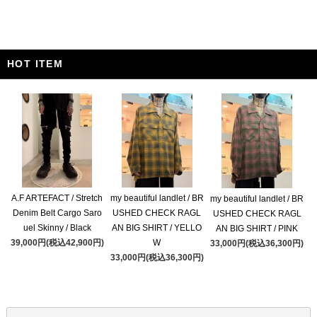
HOT ITEM
A.F ARTEFACT / Stretch
my beautiful landlet / BR
my beautiful landlet / BR
Denim Belt Cargo Saro
USHED CHECK RAGL
USHED CHECK RAGL
uel Skinny / Black
AN BIG SHIRT / YELLO
AN BIG SHIRT / PINK
39,000円(税込42,900円)
W
33,000円(税込36,300円)
33,000円(税込36,300円)