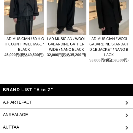
LAD MUSICIAN / 60 HIG
LAD MUSICIAN / WOOL
LAD MUSICIAN / WOOL
H COUNT TWILL MA-1 /
GABARDINE GATHER
GABARDINE STANDAR
BLACK
WIDE / NANO BLACK
D 1B JACKET / NANO B
45,000円(税込49,500円)
32,000円(税込35,200円)
LACK
53,000円(税込58,300円)
BRAND LIST “A to Z”
A.F ARTEFACT
ANREALAGE
AUTTAA