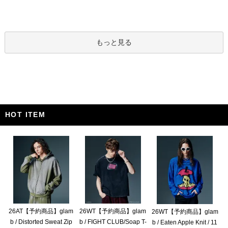
もっと見る
HOT ITEM
26AT【予約商品】glam
26WT【予約商品】glam
26WT【予約商品】glam
b / Distorted Sweat Zip
b / FIGHT CLUB/Soap T-
b / Eaten Apple Knit / 11