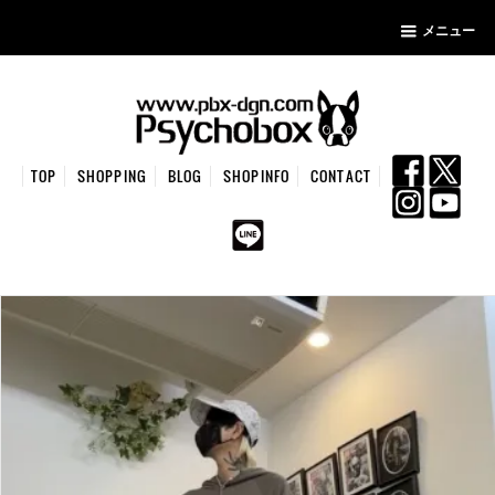
メニュー
TOP
SHOPPING
BLOG
SHOPINFO
CONTACT