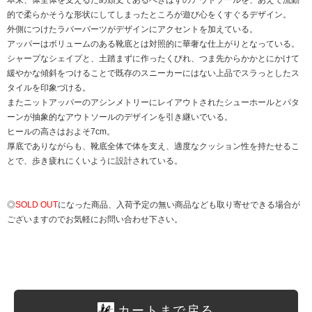
本来、体全体を支えるため頑丈であるべきはずのアウトソールを、あえて流動
的で柔らかそうな形状にしてしまったところが遊び心をくすぐるデザイン。
外側につけたラバーパーツがデザインにアクセントを加えている。
アッパーはボリュームのある靴底とは対照的に華奢な仕上がりとなっている。
シャープなシェイプと、土踏まずに作ったくびれ、つま先からかかとにかけて
緩やかな傾斜をつけることで既存のスニーカーにはない上品でスラっとしたス
タイルを印象づける。
またニットアッパーのアシンメトリーにレイアウトされたシューホールとパタ
ーンが抽象的なアウトソールのデザインを引き継いでいる。
ヒールの高さはおよそ7cm。
厚底でありながらも、靴底全体で体を支え、適度なクッション性を持たせるこ
とで、歩き疲れにくいように設計されている。
◎
SOLD OUT
になった商品、入荷予定の無い商品なども取り寄せできる場合が
ございますのでお気軽にお問い合わせ下さい。
カートまで戻る