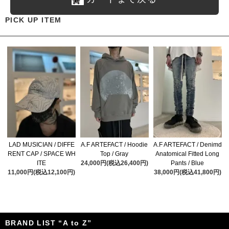
PICK UP ITEM
LAD MUSICIAN / DIFFE
A.F ARTEFACT / Hoodie
A.F ARTEFACT / Denimd
RENT CAP / SPACE WH
Top / Gray
Anatomical Fitted Long
ITE
24,000円(税込26,400円)
Pants / Blue
11,000円(税込12,100円)
38,000円(税込41,800円)
BRAND LIST “A to Z”