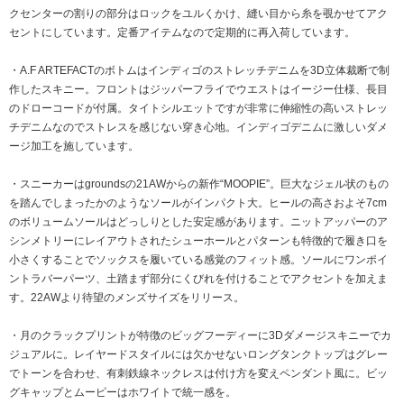
クセンターの割りの部分はロックをユルくかけ、縫い目から糸を覗かせてアク
セントにしています。定番アイテムなので定期的に再入荷しています。
・A.F ARTEFACTのボトムはインディゴのストレッチデニムを3D立体裁断で制
作したスキニー。フロントはジッパーフライでウエストはイージー仕様、長目
のドローコードが付属。タイトシルエットですが非常に伸縮性の高いストレッ
チデニムなのでストレスを感じない穿き心地。インディゴデニムに激しいダメ
ージ加工を施しています。
・スニーカーはgroundsの21AWからの新作“MOOPIE”。巨大なジェル状のもの
を踏んでしまったかのようなソールがインパクト大。ヒールの高さおよそ7cm
のボリュームソールはどっしりとした安定感があります。ニットアッパーのア
シンメトリーにレイアウトされたシューホールとパターンも特徴的で履き口を
小さくすることでソックスを履いている感覚のフィット感。ソールにワンポイ
ントラバーパーツ、土踏まず部分にくびれを付けることでアクセントを加えま
す。22AWより待望のメンズサイズをリリース。
・月のクラックプリントが特徴のビッグフーディーに3Dダメージスキニーでカ
ジュアルに。レイヤードスタイルには欠かせないロングタンクトップはグレー
でトーンを合わせ、有刺鉄線ネックレスは付け方を変えペンダント風に。ビッ
グキャップとムーピーはホワイトで統一感を。