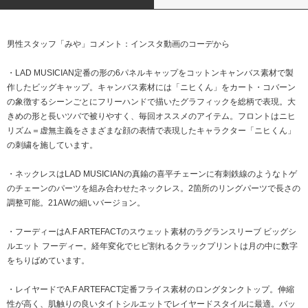
男性スタッフ「みや」コメント：インスタ動画のコーデから
・LAD MUSICIAN定番の形の6パネルキャップをコットンキャンバス素材で製
作したビッグキャップ。キャンバス素材には「ニヒくん」をカート・コバーン
の象徴するシーンごとにフリーハンドで描いたグラフィックを総柄で表現。大
きめの形と長いツバで被りやすく、毎回オススメのアイテム。フロントはニヒ
リズム＝虚無主義をさまざまな顔の表情で表現したキャラクター「ニヒくん」
の刺繍を施しています。
・ネックレスはLAD MUSICIANの真鍮の喜平チェーンに有刺鉄線のようなトゲ
のチェーンのパーツを組み合わせたネックレス。2箇所のリングパーツで長さの
調整可能。21AWの細いバージョン。
・フーディーはA.F ARTEFACTのスウェット素材のラグランスリーブ ビッグシ
ルエット フーディー。経年変化でヒビ割れるクラックプリントは月の中に数字
をちりばめています。
・レイヤードでA.F ARTEFACT定番フライス素材のロングタンクトップ。伸縮
性が高く、肌触りの良いタイトシルエットでレイヤードスタイルに最適。バッ