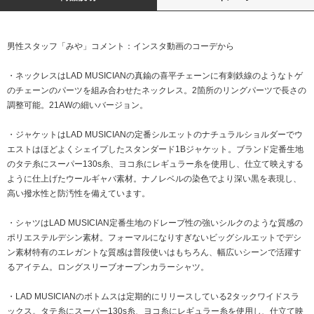
男性スタッフ「みや」コメント：インスタ動画のコーデから
・ネックレスはLAD MUSICIANの真鍮の喜平チェーンに有刺鉄線のようなトゲ
のチェーンのパーツを組み合わせたネックレス。2箇所のリングパーツで長さの
調整可能。21AWの細いバージョン。
・ジャケットはLAD MUSICIANの定番シルエットのナチュラルショルダーでウ
エストはほどよくシェイプしたスタンダード1Bジャケット。ブランド定番生地
のタテ糸にスーパー130s糸、ヨコ糸にレギュラー糸を使用し、仕立て映えする
ように仕上げたウールギャバ素材。ナノレベルの染色でより深い黒を表現し、
高い撥水性と防汚性を備えています。
・シャツはLAD MUSICIAN定番生地のドレープ性の強いシルクのような質感の
ポリエステルデシン素材。フォーマルになりすぎないビッグシルエットでデシ
ン素材特有のエレガントな質感は普段使いはもちろん、幅広いシーンで活躍す
るアイテム。ロングスリーブオープンカラーシャツ。
・LAD MUSICIANのボトムスは定期的にリリースしている2タックワイドスラ
ックス。タテ糸にスーパー130s糸、ヨコ糸にレギュラー糸を使用し、仕立て映