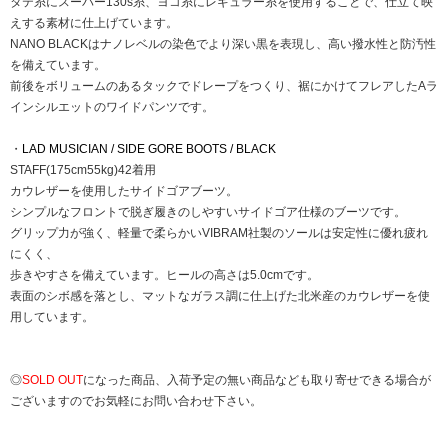
タテ糸にスーパー130s糸、ヨコ糸にレギュラー糸を使用することで、仕立て映
えする素材に仕上げています。
NANO BLACKはナノレベルの染色でより深い黒を表現し、高い撥水性と防汚性
を備えています。
前後をボリュームのあるタックでドレープをつくり、裾にかけてフレアしたAラ
インシルエットのワイドパンツです。
・
LAD MUSICIAN / SIDE GORE BOOTS / BLACK
STAFF(175cm55kg)42着用
カウレザーを使用したサイドゴアブーツ。
シンプルなフロントで脱ぎ履きのしやすいサイドゴア仕様のブーツです。
グリップ力が強く、軽量で柔らかいVIBRAM社製のソールは安定性に優れ疲れ
にくく、
歩きやすさを備えています。ヒールの高さは5.0cmです。
表面のシボ感を落とし、マットなガラス調に仕上げた北米産のカウレザーを使
用しています。
◎
SOLD OUT
になった商品、入荷予定の無い商品なども取り寄せできる場合が
ございますのでお気軽にお問い合わせ下さい。