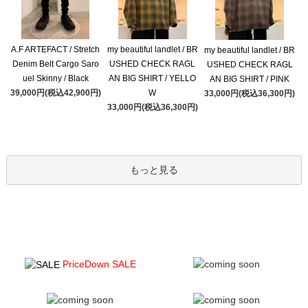
A.F ARTEFACT / Stretch
my beautiful landlet / BR
my beautiful landlet / BR
Denim Belt Cargo Saro
USHED CHECK RAGL
USHED CHECK RAGL
uel Skinny / Black
AN BIG SHIRT / YELLO
AN BIG SHIRT / PINK
39,000円(税込42,900円)
W
33,000円(税込36,300円)
33,000円(税込36,300円)
もっと見る
PriceDown SALE