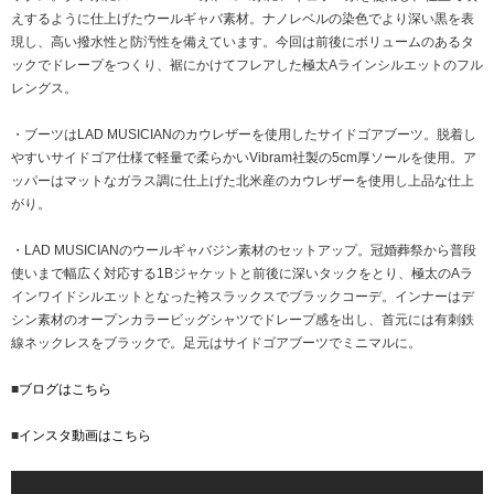
えするように仕上げたウールギャバ素材。ナノレベルの染色でより深い黒を表
現し、高い撥水性と防汚性を備えています。今回は前後にボリュームのあるタ
ックでドレープをつくり、裾にかけてフレアした極太Aラインシルエットのフル
レングス。
・ブーツはLAD MUSICIANのカウレザーを使用したサイドゴアブーツ。脱着し
やすいサイドゴア仕様で軽量で柔らかいVibram社製の5cm厚ソールを使用。ア
ッパーはマットなガラス調に仕上げた北米産のカウレザーを使用し上品な仕上
がり。
・LAD MUSICIANのウールギャバジン素材のセットアップ。冠婚葬祭から普段
使いまで幅広く対応する1Bジャケットと前後に深いタックをとり、極太のAラ
インワイドシルエットとなった袴スラックスでブラックコーデ。インナーはデ
シン素材のオープンカラービッグシャツでドレープ感を出し、首元には有刺鉄
線ネックレスをブラックで。足元はサイドゴアブーツでミニマルに。
■
ブログはこちら
■
インスタ動画はこちら