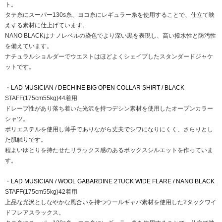
ト。
タテ糸にスーパー130s糸、ヨコ糸にレギュラー糸を使用することで、仕立て映
えする素材に仕上げています。
NANO BLACKはナノレベルの染色でより深い黒を表現し、高い撥水性と防汚性
を備えています。
ナチュラルショルダーでウエストはほどよくシェイプしたスタンダードジャケ
ットです。
・
LAD MUSICIAN / DECHINE BIG OPEN COLLAR SHIRT / BLACK
STAFF(175cm55kg)44着用
ドレープ性があり落ち着いた光沢を持つデシン素材を使用したオープンカラー
シャツ。
ポリエステルを使用し薄手でありながら丈夫でシワになりにくく、さらりとし
た肌触りです。
程よいゆとりを持たせたリラックス感のあるボックスシルエットを作っていま
す。
・
LAD MUSICIAN / WOOL GABARDINE 2TUCK WIDE FLARE / NANO BLACK
STAFF(175cm55kg)42着用
上品な光沢としなやかな風合いを持つウールギャバ素材を使用した2タックワイ
ドフレアスラックス。