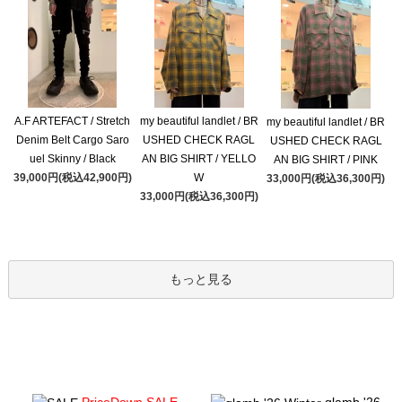
A.F ARTEFACT / Stretch
my beautiful landlet / BR
my beautiful landlet / BR
Denim Belt Cargo Saro
USHED CHECK RAGL
USHED CHECK RAGL
uel Skinny / Black
AN BIG SHIRT / YELLO
AN BIG SHIRT / PINK
39,000円(税込42,900円)
W
33,000円(税込36,300円)
33,000円(税込36,300円)
もっと見る
PriceDown SALE
glamb '26