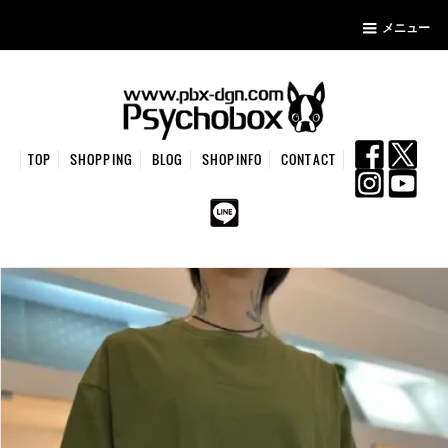
メニュー
TOP
SHOPPING
BLOG
SHOPINFO
CONTACT