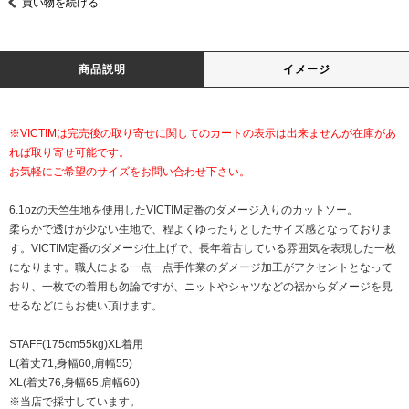
買い物を続ける
商品説明
イメージ
※VICTIMは完売後の取り寄せに関してのカートの表示は出来ませんが在庫があ
れば取り寄せ可能です。
お気軽にご希望のサイズをお問い合わせ下さい。
6.1ozの天竺生地を使用したVICTIM定番のダメージ入りのカットソー。
柔らかで透けが少ない生地で、程よくゆったりとしたサイズ感となっておりま
す。VICTIM定番のダメージ仕上げで、長年着古している雰囲気を表現した一枚
になります。職人による一点一点手作業のダメージ加工がアクセントとなって
おり、一枚での着用も勿論ですが、ニットやシャツなどの裾からダメージを見
せるなどにもお使い頂けます。
STAFF(175cm55kg)XL着用
L(着丈71,身幅60,肩幅55)
XL(着丈76,身幅65,肩幅60)
※当店で採寸しています。