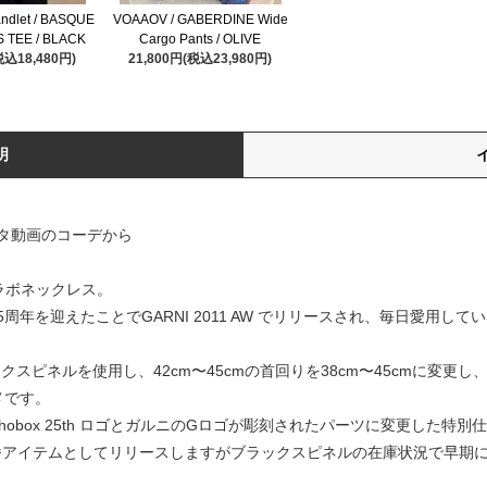
landlet / BASQUE
VOAAOV / GABERDINE Wide
 TEE / BLACK
Cargo Pants / OLIVE
税込18,480円)
21,800円(税込23,980円)
明
タ動画のコーデから
のコラボネックレス。
年を迎えたことでGARNI 2011 AW でリリースされ、毎日愛用している「Bla
ブラックスピネルを使用し、42cm〜45cmの首回りを38cm〜45cmに変
メです。
hobox 25th ロゴとガルニのGロゴが彫刻されたパーツに変更した特別
日まで定番アイテムとしてリリースしますがブラックスピネルの在庫状況で早