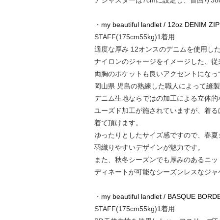
アジャスターは7cmに設定し、首回り3
・
my beautiful landlet / 12oz DENI
STAFF(175cm55kg)1着用
適度な厚み 12オンスのデニムを使用した
ナイロンのジャージをイメージした、従
両胸のポケットも良いアクセントになっ
岡山県 児島の熟練した職人によって縫
デニム生地ならではの加工による立体的
ユーズド加工が施されていますが、着る
着て頂けます。
ゆったりとしたサイズ感ですので、春夏
羽織りやすいデザインが魅力です。
また、秋冬シーズンでも厚みのあるニッ
ディネートが可能なシーズンレスなジャ
・
my beautiful landlet / BASQUE BORD
STAFF(175cm55kg)1着用