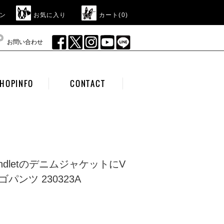
ン
お気に入り
カート(
0
)
お問い合わせ
HOPINFO
CONTACT
ul landletのデニムジャケットにV
パンツ 230323A