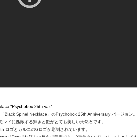
lace “Psychobox 25th var.”
lack Spinel Necklace」のPsychobox 25th Anniversary バージョン
モンドに匹敵する輝きと艶がとても美しい天然石です。
 25th ロゴとガルニのGロゴが彫刻されています。