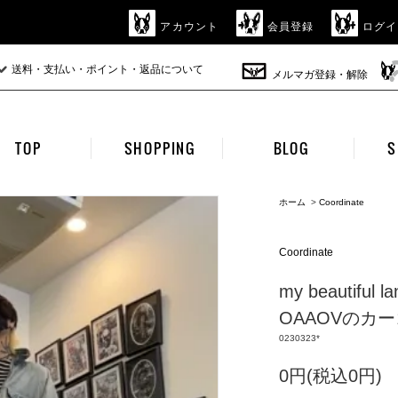
アカウント
会員登録
ログイ
送料・支払い・ポイント・返品について
メルマガ登録・解除
TOP
SHOPPING
BLOG
S
ホーム
>
Coordinate
Coordinate
my beautif
OAAOVのカーゴ
0230323*
0円(税込0円)