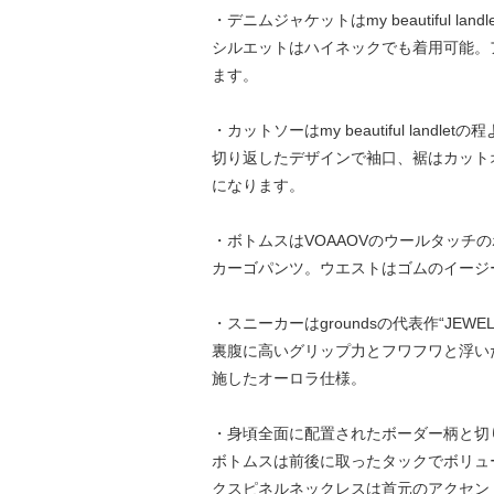
・デニムジャケットはmy beautifu
シルエットはハイネックでも着用可能。
ます。
・カットソーはmy beautiful l
切り返したデザインで袖口、裾はカット
になります。
・ボトムスはVOAAOVのウールタッチ
カーゴパンツ。ウエストはゴムのイージ
・スニーカーはgroundsの代表作“J
裏腹に高いグリップ力とフワフワと浮い
施したオーロラ仕様。
・身頃全面に配置されたボーダー柄と切
ボトムスは前後に取ったタックでボリュ
クスピネルネックレスは首元のアクセン