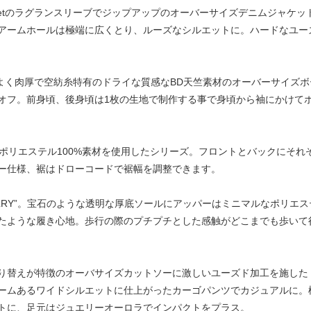
l landletのラグランスリーブでジップアップのオーバーサイズデニムジ
アームホールは極端に広くとり、ルーズなシルエットに。ハードなユー
andletの程よく肉厚で空紡糸特有のドライな質感なBD天竺素材のオーバーサ
オフ。前身頃、後身頃は1枚の生地で制作する事で身頃から袖にかけて
のポリエステル100%素材を使用したシリーズ。フロントとバックにそれ
ー仕様、裾はドローコードで裾幅を調整できます。
EWELRY”。宝石のような透明な厚底ソールにアッパーはミニマルなポリ
たような履き心地。歩行の際のプチプチとした感触がどこまでも歩いて
り替えが特徴のオーバサイズカットソーに激しいユーズド加工を施した
ームあるワイドシルエットに仕上がったカーゴパンツでカジュアルに。
トに、足元はジュエリーオーロラでインパクトをプラス。