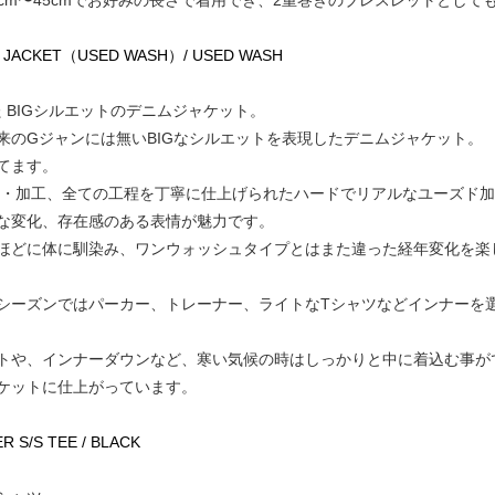
8cm〜45cmでお好みの長さで着用でき、2重巻きのブレスレットとして
M ZIP JACKET（USED WASH）/ USED WASH
 BIGシルエットのデニムジャケット。
来のGジャンには無いBIGなシルエットを表現したデニムジャケット。
てます。
製・加工、全ての工程を丁寧に仕上げられたハードでリアルなユーズド
な変化、存在感のある表情が魅力です。
ほどに体に馴染み、ワンウォッシュタイプとはまた違った経年変化を楽
シーズンではパーカー、トレーナー、ライトなTシャツなどインナーを
トや、インナーダウンなど、寒い気候の時はしっかりと中に着込む事が
ケットに仕上がっています。
ER S/S TEE / BLACK