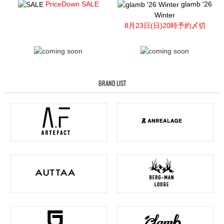
PriceDown SALE
glamb '26
Winter
8月23日(日)20時予約〆切
BRAND LIST