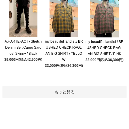
A.F ARTEFACT / Stretch
my beautiful landlet / BR
my beautiful landlet / BR
Denim Belt Cargo Saro
USHED CHECK RAGL
USHED CHECK RAGL
uel Skinny / Black
AN BIG SHIRT / YELLO
AN BIG SHIRT / PINK
39,000円(税込42,900円)
W
33,000円(税込36,300円)
33,000円(税込36,300円)
もっと見る