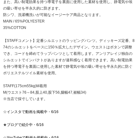
また、高い制電効果を持つ導電子を裏面に使用した素材を使用し、静電気や埃
の吸い寄せを半永久的に防ぎます。
防シワ、洗濯機洗いが可能なイージーケア商品となります。
MAIN / 65%POLYESTER
35%COTTON
【STAFFコメント】定番シルエットのラッピングパンツ。ディッキーズ定番、8
74のシルエットをベースに150％拡大したデザイン。ウエストはボタンで調整
でき、コードを締めてラップパンツとして着用します。アンリアレイジ独自の
シルエットでインパクトがありますが違和感なく着用できます。高い制電効果
を持つ導電子を裏面に使用した素材で静電気や埃の吸い寄せを半永久的に防ぐ
ポリエステルツイル素材を使用。
STAFF(175cm55kg)M着用
M(ウエスト76～84,股上40,股下56,腿幅47,裾幅34)
※当店で採寸しています。
☆
インスタで動画を掲載中・6/16
★
ブログで紹介中・6/16
☆
YouTubeで動画を掲載中・6/16