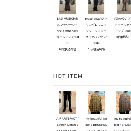
LAD MUSICIAN
prasthanaのスト
VOAAOV 
のフラワーシャ
リングロウエッ
トモールセ
ツにprathanaの
ジシャツにニー
アップ 2608
袴バルーン 2608
タックパンツ 26
0円(税込0
06
0804
0円(税込0円)
0円(税込0円)
HOT ITEM
A.F ARTEFACT /
my beautiful lan
my beautiful
Stretch Denim B
dlet / BRUSHED
dlet / BRU
elt Cargo Sarou
CHECK RAGLA
CHECK RA