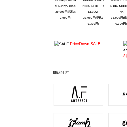
el Skinny / Black
N BIG SHIRT / Y
N BIG SHIRT
39,000円(税込4
ELLOW
INK
2,900円)
33,000円(税込3
33,000円(
6,300円)
6,300円)
PriceDown SALE
er
8
BRAND LIST