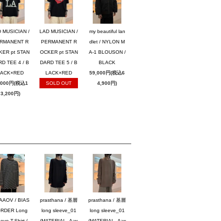
 MUSICIAN /
LAD MUSICIAN /
my beautiful lan
RMANENT R
PERMANENT R
dlet / NYLON M
KER pt STAN
OCKER pt STAN
A-1 BLOUSON /
D TEE 4 / B
DARD TEE 5 / B
BLACK
LACK×RED
LACK×RED
59,000円(税込6
,000円(税込1
SOLD OUT
4,900円)
3,200円)
AAOV / BIAS
prasthana / 基層
prasthana / 基層
RDER Long
long sleeve_01
long sleeve_01
eve T-Shirt /
(MATERIAL_A:w
(MATERIAL_A:w