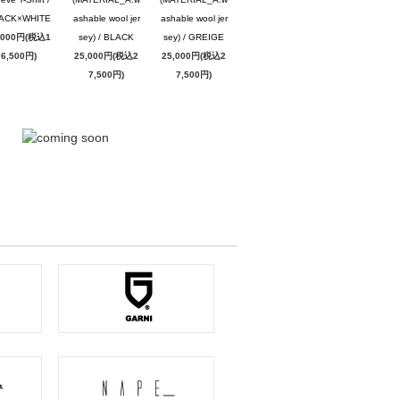
ACK×WHITE
ashable wool jer
ashable wool jer
,000円(税込1
sey) / BLACK
sey) / GREIGE
6,500円)
25,000円(税込2
25,000円(税込2
7,500円)
7,500円)