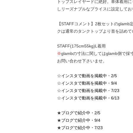
トップスレイヤードに絶好。単体着用に
しリーズナブルなプライスに設定してお
【STAFFコメント】2枚セットのgl
クは通常のタンクトップより首を詰めて
STAFF(175cm55kg)L着用
※
glambの寸法に関してはglamb
お問い合わせ下さいませ。
☆
インスタで動画を掲載中・2/5
☆
インスタで動画を掲載中・9/4
☆
インスタで動画を掲載中・7/23
☆
インスタで動画を掲載中・6/13
★
ブログで紹介中・2/5
★
ブログで紹介中・9/4
★
ブログで紹介中・7/23