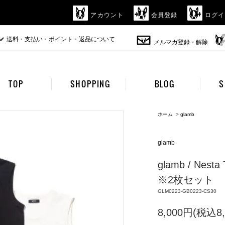
アカウント
会員登録
ログイ
送料・支払い・ポイント・返品について
メルマガ登録・解除
TOP
SHOPPING
BLOG
S
ホーム
>
glamb
glamb
glamb / Nesta 
※2枚セット
GLM0223-GB0223-CS30
8,000円(税込8,