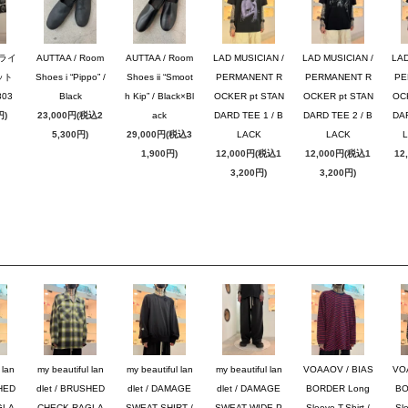
ブライ
AUTTAA / Room
AUTTAA / Room
LAD MUSICIAN /
LAD MUSICIAN /
LAD
ット
Shoes i “Pippo” /
Shoes ii “Smoot
PERMANENT R
PERMANENT R
PE
03
Black
h Kip” / Black×Bl
OCKER pt STAN
OCKER pt STAN
OC
円)
23,000円(税込2
ack
DARD TEE 1 / B
DARD TEE 2 / B
DAR
5,300円)
29,000円(税込3
LACK
LACK
1,900円)
12,000円(税込1
12,000円(税込1
12
3,200円)
3,200円)
 lan
my beautiful lan
my beautiful lan
my beautiful lan
VOAAOV / BIAS
VO
SHED
dlet / BRUSHED
dlet / DAMAGE
dlet / DAMAGE
BORDER Long
BO
GLA
CHECK RAGLA
SWEAT SHIRT /
SWEAT WIDE P
Sleeve T-Shirt /
Sle