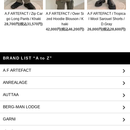
A.F ARTEFACT / Zip Car
A.F ARTEFACT / Over Si
A.F ARTEFACT / Tropica
go Long Pants / Khaki
zed Hoodie Blouson / K
l Wool Sarouel Shorts /
28,700円(税込31,570円)
haki
D.Gray
42,000円(税込46,200円)
26,000円(税込28,600円)
BRAND LIST “A to Z”
A.F ARTEFACT
ANREALAGE
AUTTAA
BERG-MAN LODGE
GARNI