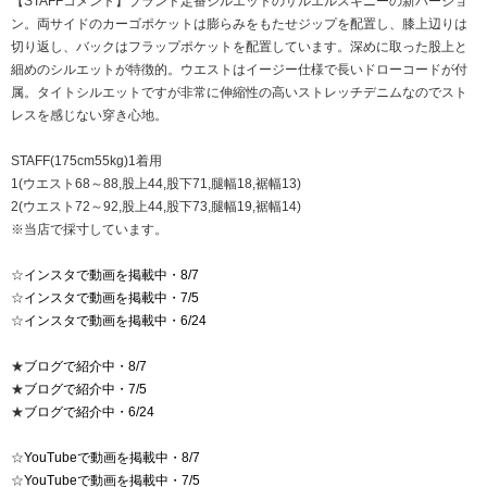
【STAFFコメント】ブランド定番シルエットのサルエルスキニーの新バージョ
ン。両サイドのカーゴポケットは膨らみをもたせジップを配置し、膝上辺りは
切り返し、バックはフラップポケットを配置しています。深めに取った股上と
細めのシルエットが特徴的。ウエストはイージー仕様で長いドローコードが付
属。タイトシルエットですが非常に伸縮性の高いストレッチデニムなのでスト
レスを感じない穿き心地。
STAFF(175cm55kg)1着用
1(ウエスト68～88,股上44,股下71,腿幅18,裾幅13)
2(ウエスト72～92,股上44,股下73,腿幅19,裾幅14)
※当店で採寸しています。
☆
インスタで動画を掲載中・8/7
☆
インスタで動画を掲載中・7/5
☆
インスタで動画を掲載中・6/24
★
ブログで紹介中・8/7
★
ブログで紹介中・7/5
★
ブログで紹介中・6/24
☆
YouTubeで動画を掲載中・8/7
☆
YouTubeで動画を掲載中・7/5