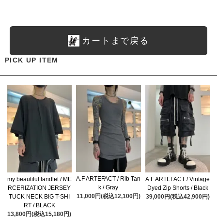
カートまで戻る
PICK UP ITEM
A.F ARTEFACT / Rib Tan
my beautiful landlet / ME
A.F ARTEFACT / Vintage
k / Gray
RCERIZATION JERSEY
Dyed Zip Shorts / Black
11,000円(税込12,100円)
TUCK NECK BIG T-SHI
39,000円(税込42,900円)
RT / BLACK
13,800円(税込15,180円)