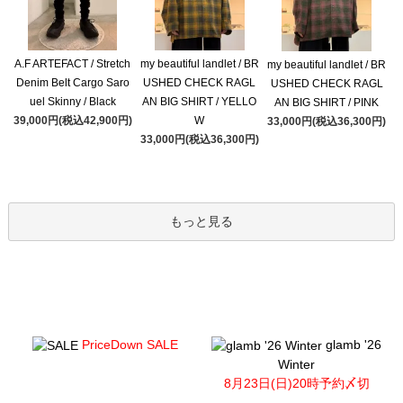
A.F ARTEFACT / Stretch
my beautiful landlet / BR
my beautiful landlet / BR
Denim Belt Cargo Saro
USHED CHECK RAGL
USHED CHECK RAGL
uel Skinny / Black
AN BIG SHIRT / YELLO
AN BIG SHIRT / PINK
39,000円(税込42,900円)
W
33,000円(税込36,300円)
33,000円(税込36,300円)
もっと見る
PriceDown SALE
glamb '26
Winter
8月23日(日)20時予約〆切