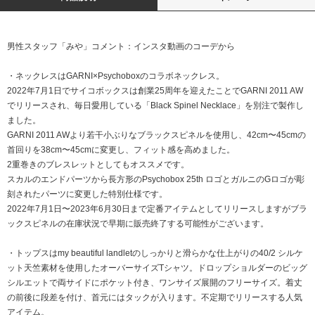
男性スタッフ「みや」コメント：インスタ動画のコーデから
・ネックレスはGARNI×Psychoboxのコラボネックレス。
2022年7月1日でサイコボックスは創業25周年を迎えたことでGARNI 2011 AW
でリリースされ、毎日愛用している「Black Spinel Necklace」を別注で製作し
ました。
GARNI 2011 AWより若干小ぶりなブラックスピネルを使用し、42cm〜45cmの
首回りを38cm〜45cmに変更し、フィット感を高めました。
2重巻きのブレスレットとしてもオススメです。
スカルのエンドパーツから長方形のPsychobox 25th ロゴとガルニのGロゴが彫
刻されたパーツに変更した特別仕様です。
2022年7月1日〜2023年6月30日まで定番アイテムとしてリリースしますがブラ
ックスピネルの在庫状況で早期に販売終了する可能性がございます。
・トップスはmy beautiful landletのしっかりと滑らかな仕上がりの40/2 シルケ
ット天竺素材を使用したオーバーサイズTシャツ。ドロップショルダーのビッグ
シルエットで両サイドにポケット付き、ワンサイズ展開のフリーサイズ。着丈
の前後に段差を付け、首元にはタックが入ります。不定期でリリースする人気
アイテム。