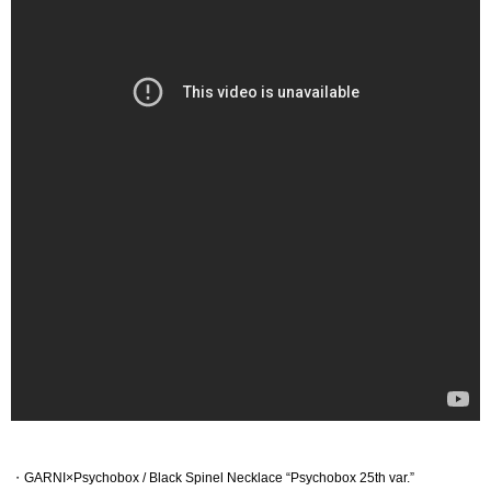
・
GARNI×Psychobox / Black Spinel Necklace “Psychobox 25th var.”