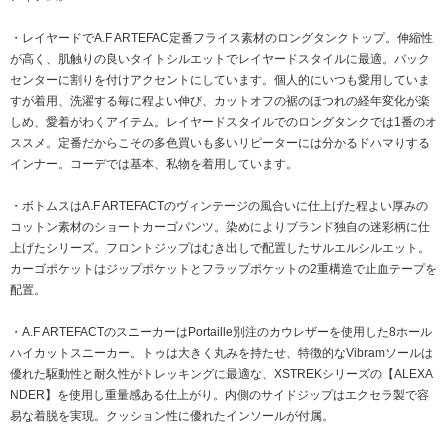
・レイヤードでA.F ARTEFAC定番フライス素材のロングタンクトップ。伸縮性
が高く、肌触りの良いタイトシルエットでレイヤードスタイルに最適。バック
センターに割りを付けアクセントにしています。個人的にいつも愛用していま
すが着用、洗濯する毎に程よい伸び、カットオフの裾のほつれの経年変化が楽
しめ、愛着がわくアイテム。レイヤードスタイルでのロングタンクでは1番のオ
ススメ。定番だからこその多色買いも多いリピーターには分かるドハマりする
インナー。コーデでは基本、私物を着用しています。
・ボトムスはA.F ARTEFACTのヴィンテージの風合いに仕上げた程よい厚みの
コットン素材のショートカーゴパンツ。染めによりブランド独自の迷彩柄に仕
上げたシリーズ。フロントジップはむき出しで配置したサルエルシルエット。
カーゴポケットはジップポケットとフラップポケットの2重構造で止血テープを
配置。
・A.F ARTEFACTのスニーカーはPortaille別注のカウレザーを使用した8ホール
ハイカットスニーカー。トゥは大きく丸みを持たせ、特徴的なVibramソールは
優れた駆動性と耐久性がトレッキングに最適な、XSTREKシリーズの【ALEXA
NDER】を使用し重量感ある仕上がり。内側のサイドジップはエクセラ製で容
易な着脱を実現。クッション性に優れたインソールが付属。