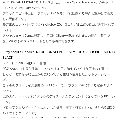
2011 AW “ARTIFICIAL”でリリースされた「Black Spinel Necklace」のPsychob
ox 25th Anniversary バージョン。
ブラックスピネルとは、ブラックダイヤモンドに匹敵する輝きと艶がとても美
しい天然石です。
長方形のエンドパーツにはPsychobox 25th ロゴとガルニのGロゴが彫刻されて
います。
アジャスターは7cmに設定し、首回り38cm〜45cmでお好みの長さで着用で
き、2重巻きのブレスレットとしても着用できます。
・
my beautiful landlet / MERCERIZATION JERSEY TUCK NECK BIG T-SHIRT /
BLACK
STAFF(175cm55kg)FREE着用
40/2 シルケット天竺生地。シルケット加工に加えてバイオ加工を施す事で、
しっかりと滑らかな仕上がりになっている生地を使用したカットソーシリー
ズ。
こちらのフリーサイズ展開の BIG Tシャツは、ブランドを代表する定番デザイ
ンです。
広めのクルーネックに 1タックのディテールがアクセントになっている BIG Tシ
ャツ。
ドロップショルダーとたっぷりとした身幅、着丈・袖丈もしっかりとあるBIGシ
ルエットがポイントです。