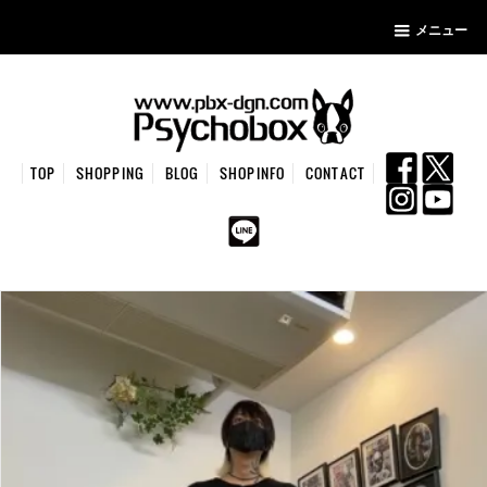
メニュー
TOP
SHOPPING
BLOG
SHOPINFO
CONTACT