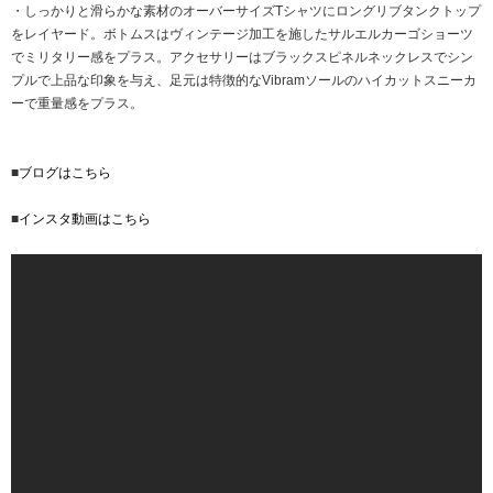
・しっかりと滑らかな素材のオーバーサイズTシャツにロングリブタンクトップ
をレイヤード。ボトムスはヴィンテージ加工を施したサルエルカーゴショーツ
でミリタリー感をプラス。アクセサリーはブラックスピネルネックレスでシン
プルで上品な印象を与え、足元は特徴的なVibramソールのハイカットスニーカ
ーで重量感をプラス。
■
ブログはこちら
■
インスタ動画はこちら