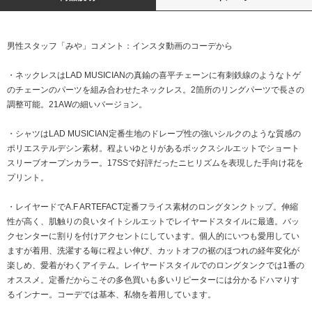
男性スタッフ「みや」コメント：インスタ動画のコーデから
・ネックレスはLAD MUSICIANの真鍮の喜平チェーンに有刺鉄線のようなトゲ
のチェーンのパーツを組み合わせたネックレス。2箇所のリングパーツで長さの
調整可能。21AWの細いバージョン。
・シャツはLAD MUSICIAN定番生地のドレープ性の強いシルクのような質感の
ポリエステルデシン素材。程よいゆとりがあるボックスシルエットでショート
スリーブオープンカラー。17SSで好評だったニヒリズムを表現した手向け花を
プリント。
・レイヤードでA.F ARTEFACT定番フライス素材のロングタンクトップ。伸縮
性が高く、肌触りの良いタイトシルエットでレイヤードスタイルに最適。バッ
クセンターに割りを付けアクセントにしています。個人的にいつも愛用してい
ますが着用、洗濯する毎に程よい伸び、カットオフの裾のほつれの経年変化が
楽しめ、愛着がわくアイテム。レイヤードスタイルでのロングタンクでは1番の
オススメ。定番だからこその多色買いも多いリピーターには分かるドハマりす
るインナー。コーデでは基本、私物を着用しています。