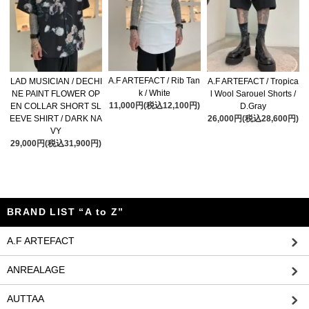
A.F ARTEFACT / Rib Tan
LAD MUSICIAN / DECHI
A.F ARTEFACT / Tropica
k / White
NE PAINT FLOWER OP
l Wool Sarouel Shorts /
11,000円(税込12,100円)
EN COLLAR SHORT SL
D.Gray
EEVE SHIRT / DARK NA
26,000円(税込28,600円)
VY
29,000円(税込31,900円)
BRAND LIST “A to Z”
A.F ARTEFACT
ANREALAGE
AUTTAA