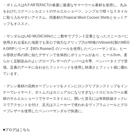
・ボトムスはA.F ARTEFACTの春夏に最適なサマーウール素材を使用し、丸み
をおびたコクーンシルエットのサルエルショーツ。シンプルで様々なスタイル
に取り入れやすいアイテム。同素材のTropical Wool Cocoon Shirtsとセットア
ップもオススメ。
・サンダルはLAD MUSICIANのここ数年でブランド定番となったスニーカーに
使用される濡れた地面でも安心で強力なグリップ力が特徴のVibram社製のMEG
A GRIPシリーズ【90's Runner】のソールを使用したベンハーサンダル。ヒー
ル形状が馬の蹄に似たデザインで全体的にボリュームがあり、ヒール5cm。柔
らかく足馴染みのよいグローブレザーのアッパーは今季、ベンハータイプで登
場。足裏のアーチに合わせたフットベッドを使用し快適さとフィット感に優れ
ています。
・デシン素材の花柄オープンシャツをメインにロングリブタンクトップをイン
ナーでレイヤード。ボトムスはカジュアルになりすぎないトロピカルウール素
材のサルエルショーツでサマースタイルに。開いた首元には有刺鉄線ネックレ
スでアクセントを付け、足元はスニーカーで使われるヴィブラムソールとグロ
ーブレザーを使用したベンハーサンダルで快適に。
■
ブログはこちら