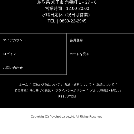
鳥取県 米子市 角盤町 1－27－6
営業時間｜12:00-20:00
水曜日定休（祝日は営業）
TEL｜0859-22-2945
マイアカウント
会員登録
ログイン
カートを見る
お問い合わせ
ホーム
/
支払い方法について
/
配送・送料について
/
返品について
/
特定商取引法に基づく表記
/
プライバシーポリシー
/
メルマガ登録・解除
/ /
RSS
/
ATOM
Copyright (C) Psychobox co.,ltd. All Rights Reserved.