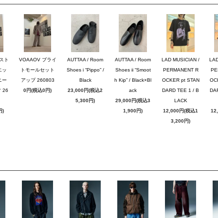
のスト
VOAAOV ブライ
AUTTAA / Room
AUTTAA / Room
LAD MUSICIAN /
LAD
エッ
トモールセット
Shoes i “Pippo” /
Shoes ii “Smoot
PERMANENT R
PE
ニー
アップ 260803
Black
h Kip” / Black×Bl
OCKER pt STAN
OC
26
0円(税込0円)
23,000円(税込2
ack
DARD TEE 1 / B
DAR
5,300円)
29,000円(税込3
LACK
円)
1,900円)
12,000円(税込1
12
3,200円)