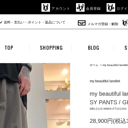
アカウント
会員登録
ログイ
送料・支払い・ポイント・返品について
メルマガ登録・解除
TOP
SHOPPING
BLOG
S
ホーム
>
my beautiful landle
my beautiful landlet
my beautiful 
SY PANTS / 
MBL0124-WM06-PT241064
28,900円(税込3