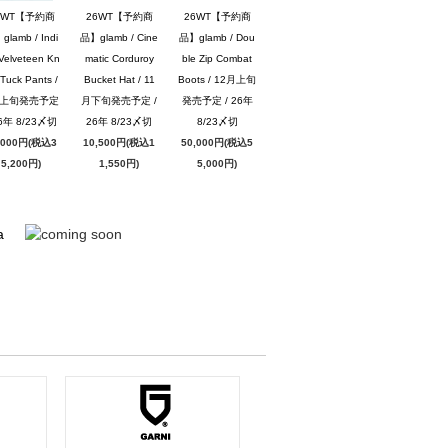
6WT【予約商
26WT【予約商
26WT【予約商
lamb / Indi
品】glamb / Cine
品】glamb / Dou
Velveteen Kn
matic Corduroy
ble Zip Combat
Tuck Pants /
Bucket Hat / 11
Boots / 12月上旬
月上旬発売予定
月下旬発売予定 /
発売予定 / 26年
26年 8/23〆切
26年 8/23〆切
8/23〆切
,000円(税込3
10,500円(税込1
50,000円(税込5
5,200円)
1,550円)
5,000円)
a