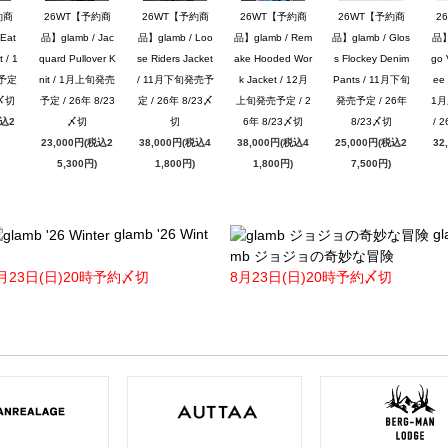
約商
26WT【予約商
26WT【予約商
26WT【予約商
26WT【予約商
2
Eat
品】glamb / Jac
品】glamb / Loo
品】glamb / Rem
品】glamb / Glos
品】g
 / 1
quard Pullover K
se Riders Jacket
ake Hooded Wor
s Flockey Denim
go 
予定
nit / 1月上旬発売
/ 11月下旬発売予
k Jacket / 12月
Pants / 11月下旬
ee 
3〆切
予定 / 26年 8/23
定 / 26年 8/23〆
上旬発売予定 / 2
発売予定 / 26年
1
税込2
〆切
切
6年 8/23〆切
8/23〆切
/ 
23,000円(税込2
38,000円(税込4
38,000円(税込4
25,000円(税込2
32
5,300円)
1,800円)
1,800円)
7,500円)
glamb '26 Wint
gl
mb ジョジョの奇妙な冒険
月23日(日)20時予約〆切
8月23日(日)20時予約〆切