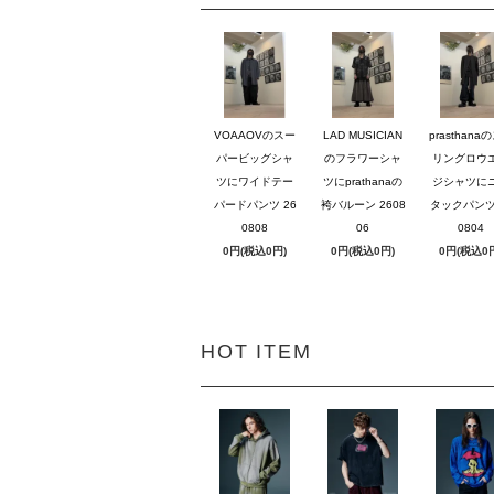
VOAAOVのスー
LAD MUSICIAN
prasthana
パービッグシャ
のフラワーシャ
リングロウ
ツにワイドテー
ツにprathanaの
ジシャツに
パードパンツ 26
袴バルーン 2608
タックパンツ 
0808
06
0804
0円(税込0円)
0円(税込0円)
0円(税込0
HOT ITEM