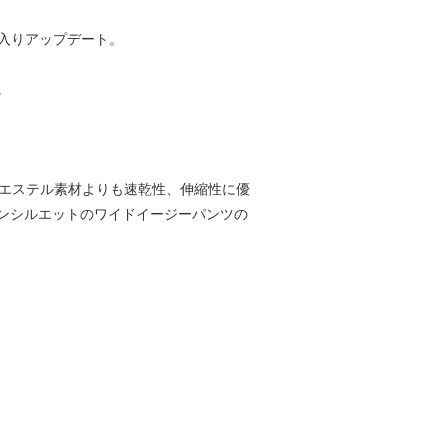
ドが入りアップデート。
。
リエステル素材よりも速乾性、伸縮性に優
ンシルエットのワイドイージーパンツの