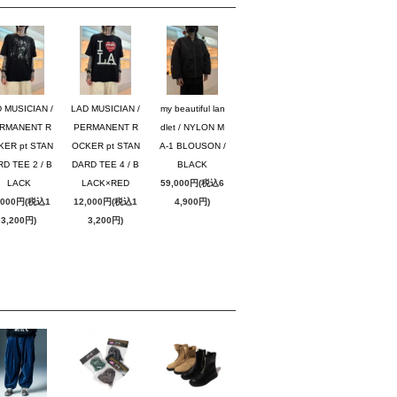
 MUSICIAN /
LAD MUSICIAN /
my beautiful lan
RMANENT R
PERMANENT R
dlet / NYLON M
KER pt STAN
OCKER pt STAN
A-1 BLOUSON /
D TEE 2 / B
DARD TEE 4 / B
BLACK
LACK
LACK×RED
59,000円(税込6
,000円(税込1
12,000円(税込1
4,900円)
3,200円)
3,200円)