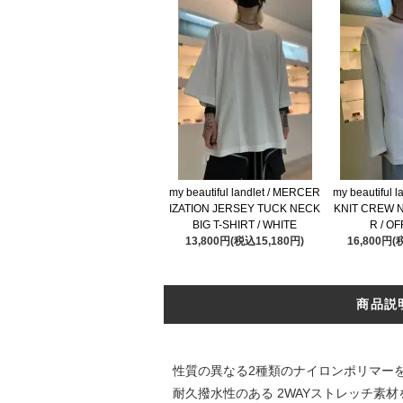
my beautiful landlet / MERCER
my beautiful 
IZATION JERSEY TUCK NECK
KNIT CREW 
BIG T-SHIRT / WHITE
R / O
13,800円(税込15,180円)
16,800円(
商品説
性質の異なる2種類のナイロンポリマー
耐久撥水性のある 2WAYストレッチ素