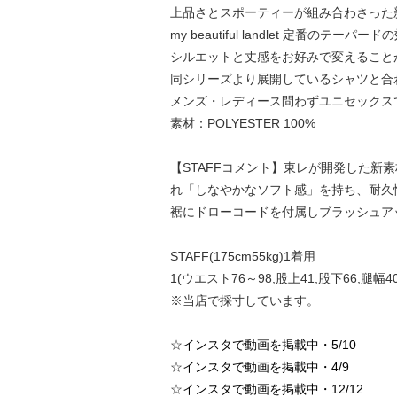
上品さとスポーティーが組み合わさった
my beautiful landlet 
シルエットと丈感をお好みで変えること
同シリーズより展開しているシャツと合
メンズ・レディース問わずユニセックス
素材：POLYESTER 100%
【STAFFコメント】東レが開発した
れ「しなやかなソフト感」を持ち、耐久
裾にドローコードを付属しブラッシュア
STAFF(175cm55kg)1着用
1(ウエスト76～98,股上41,股下66,腿幅40
※当店で採寸しています。
☆
インスタで動画を掲載中・5/10
☆
インスタで動画を掲載中・4/9
☆
インスタで動画を掲載中・12/12