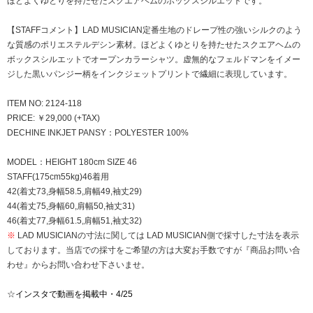
ほどよくゆとりを持たせたスクエアヘムのボックスシルエットです。
【STAFFコメント】LAD MUSICIAN定番生地のドレープ性の強いシルクのよう
な質感のポリエステルデシン素材。ほどよくゆとりを持たせたスクエアヘムの
ボックスシルエットでオープンカラーシャツ。虚無的なフェルドマンをイメー
ジした黒いパンジー柄をインクジェットプリントで繊細に表現しています。
ITEM NO: 2124-118
PRICE: ￥29,000 (+TAX)
DECHINE INKJET PANSY：POLYESTER 100%
MODEL：HEIGHT 180cm SIZE 46
STAFF(175cm55kg)46着用
42(着丈73,身幅58.5,肩幅49,袖丈29)
44(着丈75,身幅60,肩幅50,袖丈31)
46(着丈77,身幅61.5,肩幅51,袖丈32)
※
LAD MUSICIANの寸法に関しては LAD MUSICIAN側で採寸した寸法を表示
しております。当店での採寸をご希望の方は大変お手数ですが『商品お問い合
わせ』からお問い合わせ下さいませ。
☆
インスタで動画を掲載中・4/25