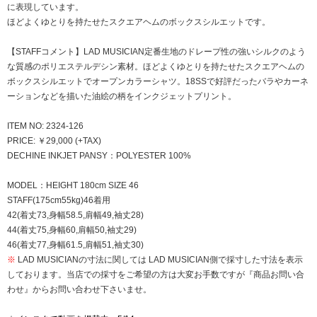
に表現しています。
ほどよくゆとりを持たせたスクエアヘムのボックスシルエットです。
【STAFFコメント】LAD MUSICIAN定番生地のドレープ性の強いシルクのよう
な質感のポリエステルデシン素材。ほどよくゆとりを持たせたスクエアヘムの
ボックスシルエットでオープンカラーシャツ。18SSで好評だったバラやカーネ
ーションなどを描いた油絵の柄をインクジェットプリント。
ITEM NO: 2324-126
PRICE: ￥29,000 (+TAX)
DECHINE INKJET PANSY：POLYESTER 100%
MODEL：HEIGHT 180cm SIZE 46
STAFF(175cm55kg)46着用
42(着丈73,身幅58.5,肩幅49,袖丈28)
44(着丈75,身幅60,肩幅50,袖丈29)
46(着丈77,身幅61.5,肩幅51,袖丈30)
※
LAD MUSICIANの寸法に関しては LAD MUSICIAN側で採寸した寸法を表示
しております。当店での採寸をご希望の方は大変お手数ですが『商品お問い合
わせ』からお問い合わせ下さいませ。