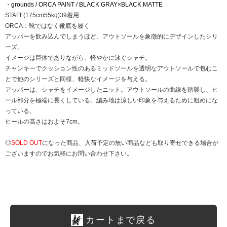
・
grounds / ORCA PAINT / BLACK GRAY×BLACK MATTE
STAFF(175cm55kg)39着用
ORCA：靴ではなく靴底を履く
アッパーを飲み込んでしまうほど、アウトソールを象徴的にデザインしたシリ
ーズ。
イメージは巨体でありながら、軽やかに泳ぐシャチ。
チャンキーでクッション性のあるミッドソールを透明なアウトソールで包むこ
とで他のシリーズと同様、軽快なイメージを与える。
アッパーは、シャチをイメージしたニット。アウトソールの曲線を踏襲し、ヒ
ール部分を極端に長くしている。編み地は涼しい印象を与えるために粗めにな
っている。
ヒールの高さはおよそ7cm。
◎
SOLD OUT
になった商品、入荷予定の無い商品なども取り寄せできる場合が
ございますのでお気軽にお問い合わせ下さい。
カートまで戻る