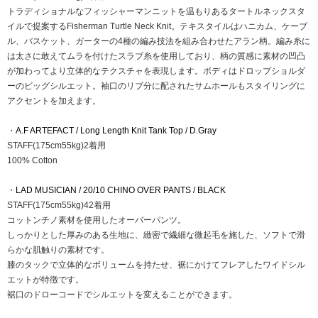
トラディショナルなフィッシャーマンニットを温もりあるタートルネックスタ
イルで提案するFisherman Turtle Neck Knit。テキスタイルはハニカム、ケーブ
ル、バスケット、ガーターの4種の編み技法を組み合わせたアラン柄。編み糸に
は太さに敢えてムラを付けたスラブ糸を使用しており、柄の質感に素材の凹凸
が加わってより立体的なテクスチャを表現します。ボディはドロップショルダ
ーのビッグシルエット。袖口のリブ分に配されたサムホールもスタイリングに
アクセントを加えます。
・
A.F ARTEFACT / Long Length Knit Tank Top / D.Gray
STAFF(175cm55kg)2着用
100% Cotton
・
LAD MUSICIAN / 20/10 CHINO OVER PANTS / BLACK
STAFF(175cm55kg)42着用
コットンチノ素材を使用したオーバーパンツ。
しっかりとした厚みのある生地に、緻密で繊細な微起毛を施した、ソフトで滑
らかな肌触りの素材です。
膝のタックで立体的なボリュームを持たせ、裾にかけてフレアしたワイドシル
エットが特徴です。
裾口のドローコードでシルエットを変えることができます。