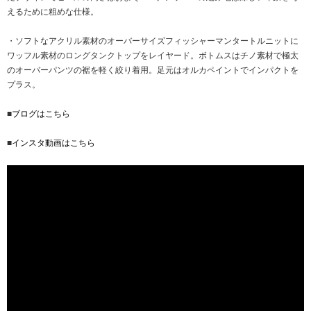
えるために粗めな仕様。
・ソフトなアクリル素材のオーバーサイズフィッシャーマンタートルニットに
ワッフル素材のロングタンクトップをレイヤード。ボトムスはチノ素材で極太
のオーバーパンツの裾を軽く絞り着用。足元はオルカペイントでインパクトを
プラス。
■
ブログはこちら
■
インスタ動画はこちら