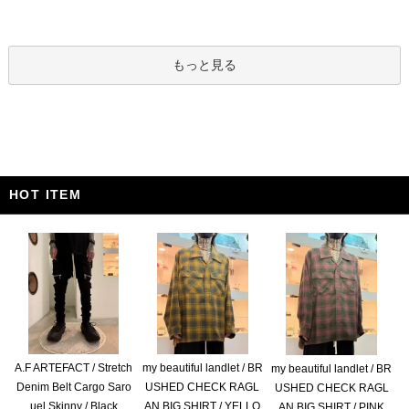
もっと見る
HOT ITEM
A.F ARTEFACT / Stretch
my beautiful landlet / BR
my beautiful landlet / BR
Denim Belt Cargo Saro
USHED CHECK RAGL
USHED CHECK RAGL
uel Skinny / Black
AN BIG SHIRT / YELLO
AN BIG SHIRT / PINK