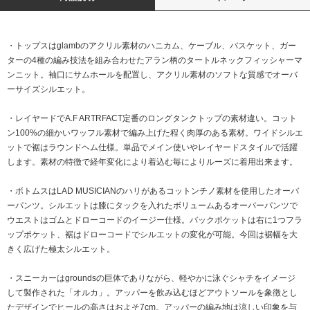
・トップスはglambのアクリル素材のハニカム、ケーブル、バスケット、ガー
ターの4種の編み技法を組み合わせたアラン柄のタートルネックフィッシャーマ
ンニット。袖口にサムホールを配置し、アクリル素材のソフトな質感でオーバ
ーサイズシルエット。
・レイヤードでA.F ARTRFACT定番のロングタンクトップの素材違い。コット
ン100%の細かいワッフル素材で編み上げた程く肉厚のある素材。ワイドシルエ
ットで裾はラウンドヘム仕様。単品でメイン使いやレイヤードスタイルで活躍
します。素材の特徴で経年変化により着込む毎によりルーズに着用出来ます。
・ボトムスはLAD MUSICIANのハリがあるコットンチノ素材を使用したオーバ
ーパンツ。シルエットは膝にタックを入れたボリュームあるオーバーパンツで
ウエストはゴムとドローコードのイージー仕様。バックポケットは右に1つフラ
ップポケット、裾はドローコードでシルエットの変化が可能。今回は裾幅を大
きく広げた極太シルエット。
・スニーカーはgroundsの巨体でありながら、軽やかに泳ぐシャチをイメージ
して製作された「オルカ」。アッパーを飲み込むほどアウトソールを象徴とし
たデザインでヒールの高さはおよそ7cm。アッパーの編み地は涼しい印象を与