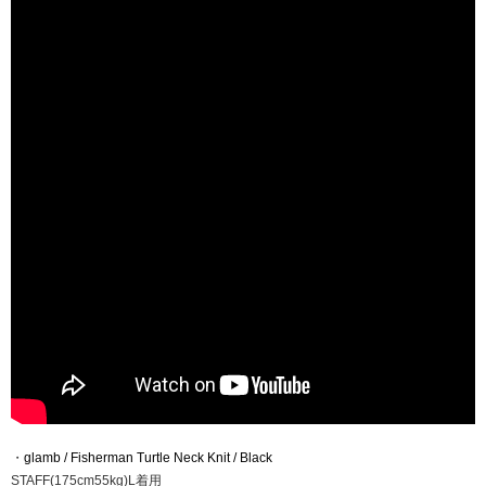
・
glamb / Fisherman Turtle Neck Knit / Black
STAFF(175cm55kg)L着用