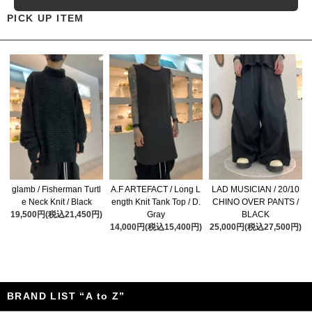
PICK UP ITEM
glamb / Fisherman Turtl
A.F ARTEFACT / Long L
LAD MUSICIAN / 20/10
e Neck Knit / Black
ength Knit Tank Top / D.
CHINO OVER PANTS /
19,500円(税込21,450円)
Gray
BLACK
14,000円(税込15,400円)
25,000円(税込27,500円)
BRAND LIST “A to Z”