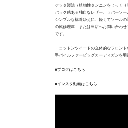
ケッタ製法（植物性タンニンをじっくり
バック感ある独自なレザー。ラバーソー
シンプルな構造ゆえに、軽くてソールの
の靴修理屋、または当店へお問い合わせ下
です。
・コットンツイードの立体的なフロント
手パイルファービッグカーディガンを羽
■
ブログはこちら
■
インスタ動画はこちら