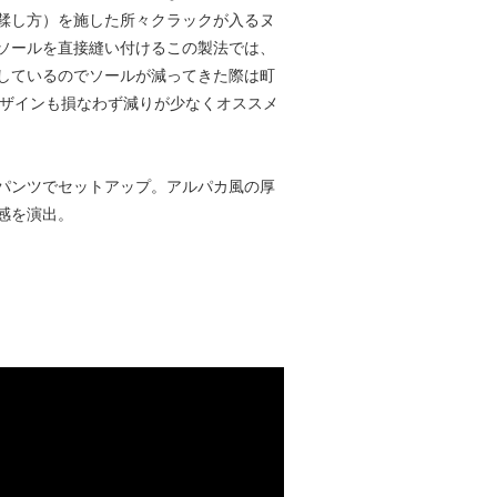
鞣し方）を施した所々クラックが入るヌ
ソールを直接縫い付けるこの製法では、
しているのでソールが減ってきた際は町
デザインも損なわず減りが少なくオススメ
パンツでセットアップ。アルパカ風の厚
感を演出。