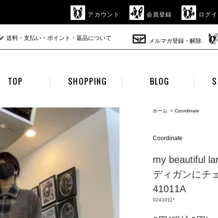
アカウント
会員登録
ログイ
送料・支払い・ポイント・返品について
メルマガ登録・解除
TOP
SHOPPING
BLOG
S
ホーム
>
Coordinate
Coordinate
my beautif
ディガンにチェ
41011A
0241011*