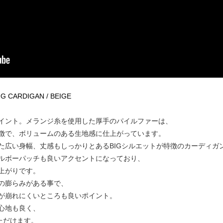
 BIG CARDIGAN / BEIGE
イント。メランジ糸を使用した厚手のパイルファーは、
徴で、ボリュームのある生地感に仕上がっています。
た広い身幅、丈感もしっかりとあるBIGシルエットが特徴のカーディガ
ルボーパッチも良いアクセントになっており、
上がりです。
の膨らみがある事で、
が崩れにくいところも良いポイント。
心地も良く、
ただけます。