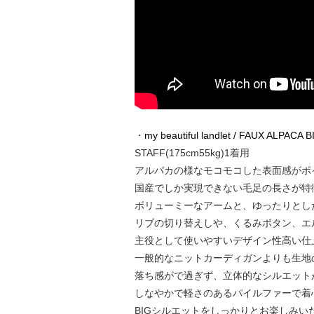
・
my beautiful landlet / FAUX ALPACA
STAFF(175cm55kg)1着用
アルパカの様なモコモコした表面感がポ
国産でしか実現できない毛足の長さが特
ボリューミーなアームと、ゆったりとし
リブの切り替えしや、くるみボタン、エ
主役として使いやすいデザイン性高い仕
一般的なニットカーディガンよりも生地
落ち感がで過ぎず、立体的なシルエット
しなやかで軽さのあるパイルファーで着
BIGシルエットをしっかりとお楽しみい