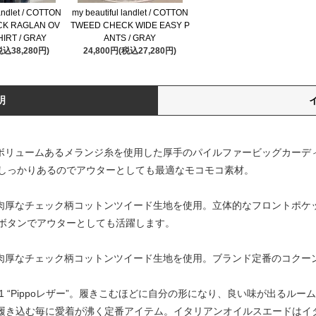
landlet / COTTON
my beautiful landlet / COTTON
CK RAGLAN OV
TWEED CHECK WIDE EASY P
HIRT / GRAY
ANTS / GRAY
税込38,280円)
24,800円(税込27,280円)
明
landletのボリュームあるメランジ糸を使用した厚手のパイルファービッグ
しっかりあるのでアウターとしても最適なモコモコ素材。
ndletのやや肉厚なチェック柄コットンツイード生地を使用。立体的なフロン
ボタンでアウターとしても活躍します。
ndletのやや肉厚なチェック柄コットンツイード生地を使用。ブランド定番の
 1 “Pippoレザー”。履きこむほどに自分の形になり、良い味が出る
めば履き込む毎に愛着が沸く定番アイテム。イタリアンオイルスエードは