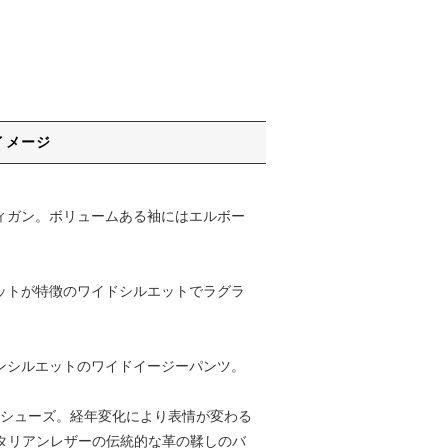
イメージ
カーディガン。ボリュームある袖にはエルボー
トポケットが特徴のワイドシルエットでラグラ
コクーンシルエットのワイドイージーパンツ。
ルームシューズ。経年変化により表情が変わる
イタリアンレザーの伝統的な革の鞣しのバ