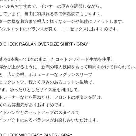
スタイルもおすすめで、インナーの厚みを調節しながら、
しています。自由に羽織れる事で体温調節もしやすく、
ターの様な着方まで幅広く様々なシーンや気候にフィットします。
IGシルエットのバランスが良く、ユニセックスにおすすめです。
WEED CHECK RAGLAN OVERSIZE SHIRT / GRAY
、糸を3本撚って1本の糸にしたコットンツイード生地を使用。
浮かび上がるように、新潟の職人技術をもって時間をかけて作られてい
と、広い身幅、ボリューミーなラグランスリーブ
ェックシャツ。程よく厚みのあるコットン生地で、
です。ゆったりとしたサイズ感を利用して、
トレーナーなどを重ねたり、フロントのボタンを開け、
くのも雰囲気がありおすすめです。
イドパンツとのセットアップのスタイルで
インパクトのあるバランスがお楽しみいただけます。
EED CHECK WIDE EASY PANTS / GRAY