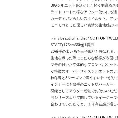
BIGシルエットを活かした軽く羽織る
ライトコートの様なアウター使いにも適
カーディガンらしいスタイルから、アウ
モコモコとした優しい表情の生地感とB
・
my beautiful landlet / COTTON T
STAFF(175cm55kg)1着用
20番手の太い糸を三子織りと呼ばれる
生地を織った際にまだらな模様が表面に
マチの付いた立体的なフロントポケット
が特徴のオーバーサイズシルエットのチ
秋冬春と3シーズンで着やすい仕上がり
インナーにも薄手のニットやパーカー、
羽織としてアウター感覚でお使いいただ
同シリーズより展開しているイージーワ
合わせていただくと、より存在感が増し
・
my beautiful landlet / COTTON TW