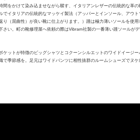
時間をかけて染み込ませながら鞣す、イタリアンレザーの伝統的な革の
ルでイタリアの伝統的なマッケイ製法（アッパーとインソール、アウト
返り（屈曲性）が良い靴に仕上がります。）踵は極力薄いソールを使用
さい。町の靴修理屋へ依頼の際はVibram社製の一番薄い踵ソールが
ポケットが特徴のビッグシャツとコクーンシルエットのワイドイージー
織で季節感を。足元はワイドパンツに相性抜群のルームシューズでヌケ