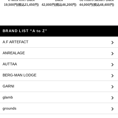
e Neck Knit / Black
Black
od Riders Jacket / Black
19,500円(税込21,450円)
42,000円(税込46,200円)
44,000円(税込48,400円)
BRAND LIST “A to Z”
A.F ARTEFACT
ANREALAGE
AUTTAA
BERG-MAN LODGE
GARNI
glamb
grounds