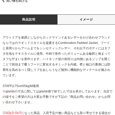
買い物を続ける
商品説明
イメージ
アウトドアを基調としながらロックマインドあるレザーをかけ合わせブランド
ならではのラギッドスタイルを提案するCombination Padded Jacket。フード
と肩周りからアームまでをシンセティックレザー、それ以下のボディにはタフ
タ生地をテキスタイルに使用。中綿で形作ったボリュームある輪郭と相まって
タフな佇まいを形作ります。ハイネック状の首回りは内側にあるジップを開く
ことで前頭まで覆うフードに変化するギミックを内蔵。襟と袖口の裏側には防
寒性を高めるべく隠しリブをあしらうなど随所に機能的なディテールが施され
ています。
STAFF(175cm55kg)M着用
※
glambの寸法に関してはglamb側で採寸した寸法を表示しております。当店で
の採寸をご希望の方は大変お手数ですが下記の『商品お問い合わせ』からお問
い合わせ下さいませ。
◎
SOLD OUT
になった商品、入荷予定の無い商品なども取り寄せできる場合が