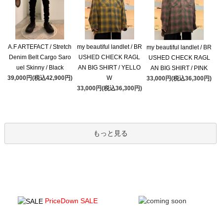
A.F ARTEFACT / Stretch
my beautiful landlet / BR
my beautiful landlet / BR
Denim Belt Cargo Saro
USHED CHECK RAGL
USHED CHECK RAGL
uel Skinny / Black
AN BIG SHIRT / YELLO
AN BIG SHIRT / PINK
39,000円(税込42,900円)
W
33,000円(税込36,300円)
33,000円(税込36,300円)
もっと見る
PriceDown SALE