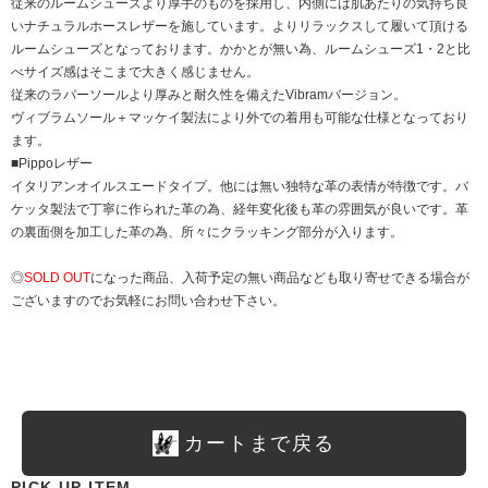
従来のルームシューズより厚手のものを採用し、内側には肌あたりの気持ち良
いナチュラルホースレザーを施しています。よりリラックスして履いて頂ける
ルームシューズとなっております。かかとが無い為、ルームシューズ1・2と比
べサイズ感はそこまで大きく感じません。
従来のラバーソールより厚みと耐久性を備えたVibramバージョン。
ヴィブラムソール＋マッケイ製法により外での着用も可能な仕様となっており
ます。
■Pippoレザー
イタリアンオイルスエードタイプ。他には無い独特な革の表情が特徴です。バ
ケッタ製法で丁寧に作られた革の為、経年変化後も革の雰囲気が良いです。革
の裏面側を加工した革の為、所々にクラッキング部分が入ります。
◎
SOLD OUT
になった商品、入荷予定の無い商品なども取り寄せできる場合が
ございますのでお気軽にお問い合わせ下さい。
カートまで戻る
PICK UP ITEM