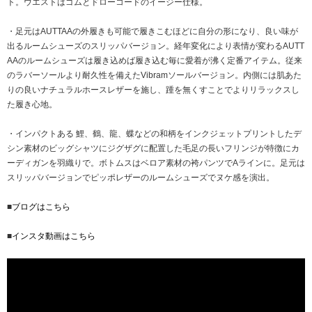
ト。ウエストはゴムとドローコードのイージー仕様。
・足元はAUTTAAの外履きも可能で履きこむほどに自分の形になり、良い味が
出るルームシューズのスリッパバージョン。経年変化により表情が変わるAUTT
AAのルームシューズは履き込めば履き込む毎に愛着が沸く定番アイテム。従来
のラバーソールより耐久性を備えたVibramソールバージョン。内側には肌あた
りの良いナチュラルホースレザーを施し、踵を無くすことでよりリラックスし
た履き心地。
・インパクトある 鯉、鶴、龍、蝶などの和柄をインクジェットプリントしたデ
シン素材のビッグシャツにジグザグに配置した毛足の長いフリンジが特徴にカ
ーディガンを羽織りで。ボトムスはベロア素材の袴パンツでAラインに。足元は
スリッパバージョンでピッポレザーのルームシューズでヌケ感を演出。
■
ブログはこちら
■
インスタ動画はこちら