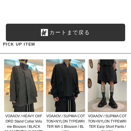
カートまで戻る
PICK UP ITEM
VOAAOV / HEAVY OXF
VOAAOV / SUPIMA COT
VOAAOV / SUPIMA COT
ORD Stand Collar Volu
TON×NYLON TYPEWRI
TON×NYLON TYPEWRI
me Blouson / BLACK
TER MA-1 Blouson / BL
TER Easy Short Pants /