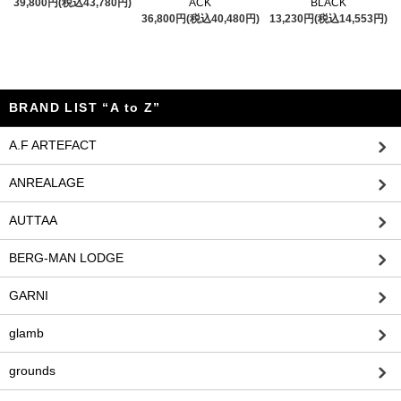
39,800円(税込43,780円)
ACK
BLACK
36,800円(税込40,480円)
13,230円(税込14,553円)
BRAND LIST “A to Z”
A.F ARTEFACT
ANREALAGE
AUTTAA
BERG-MAN LODGE
GARNI
glamb
grounds