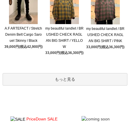
A.F ARTEFACT / Stretch
my beautiful landlet / BR
my beautiful landlet / BR
Denim Belt Cargo Saro
USHED CHECK RAGL
USHED CHECK RAGL
uel Skinny / Black
AN BIG SHIRT / YELLO
AN BIG SHIRT / PINK
39,000円(税込42,900円)
W
33,000円(税込36,300円)
33,000円(税込36,300円)
もっと見る
PriceDown SALE