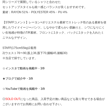
同シリーズで展開しているシャツと合わせた
セットアップスタイルも統一感とバランスが良くおすすめです。
素材：RAYON 51%・POLYESTER 45%・PU 4%
【STAFFコメント】レーヨン×ポリエステル素材でストレッチ性のある素材を使
用したワイドイージーパンツ。しなやかで柔らかい肌触りと、シワになりにく
い生地感が特徴のT/R素材。フロントに1タック、バックに1タックを入れたミ
ニマルなデザイン。
STAFF(175cm55kg)2着用
2(ウエスト76〜90,股上36,股下70,腿幅45,裾幅30)
※当店で採寸しています。
☆
インスタで動画を掲載中・3/9
★
ブログで紹介中・3/9
☆
YouTubeで動画を掲載中・3/9
◎
SOLD OUT
になった商品、入荷予定の無い商品なども取り寄せできる場合が
ございますのでお気軽にお問い合わせ下さい。