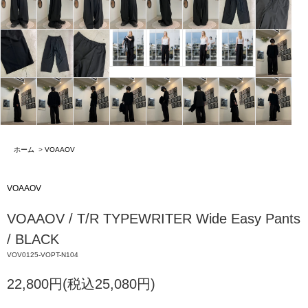
ホーム
>
VOAAOV
VOAAOV
VOAAOV / T/R TYPEWRITER Wide Easy Pants
/ BLACK
VOV0125-VOPT-N104
22,800円(税込25,080円)