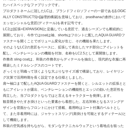
たハイスペックなファブリックです。
プロダクトネームに冠したLCは、ブランドフィロソフィーの一節である[LOGIC
ALLY CONSTRUCTS]=[論理的構築]を意味しており、prasthanaの創作において
エッセンシャルな意匠(ディテール)を表す記号です。
LC2は[拡張=EXPANSION]と定義している意匠で、過去シーズンでも断続的に
展開しており、今作ではcoatは袖、shortsはフロントに配したAQUA GUARDフ
ァスナーを開くことでボリューム変化が生じ、その機能を果たします。
そのようなLC2の意匠をベースに、拡張して表出したマチ部分にアイレットを
配し、ベンチレーションの機能を付加、名称をLC2.5として展開致します。
作務衣 sling coatは、和装の作務衣からディテールを抽出し、現代的な衣服に再
構築したミドルレングスのコートです。
ざっくりと羽織って頂くような大ぶりなサイズ感で構築しており、レイヤリン
グ次第で活用時期を長く設定できる仕様としました。
肩〜袖口まで配したAQUA GUARDファスナーを開くと、シルエットの拡張とと
もにアイレットが露出、ベンチレーションの機能性とエッジの効いた意匠性を
両立した、当プロダクトならではと言えるキャラクターを発揮します。
観音開きやたすき掛けといった要素から着想した、左右対称となるスリングデ
ザインを背面からフロントにかけて搭載、着用時はコート付属のベルトとし
て、また非着用時には、ジャケットスリング(肩掛けを可能とするディテール)と
して機能します。
和装の空気感を持ちながら、モダンなテクニカルウェアという着地点を狙った