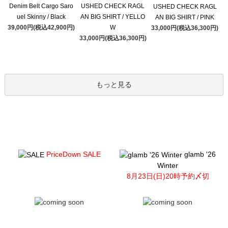
Denim Belt Cargo Saro
USHED CHECK RAGL
USHED CHECK RAGL
uel Skinny / Black
AN BIG SHIRT / YELLO
AN BIG SHIRT / PINK
39,000円(税込42,900円)
W
33,000円(税込36,300円)
33,000円(税込36,300円)
もっと見る
PriceDown SALE
glamb '26
Winter
8月23日(日)20時予約〆切