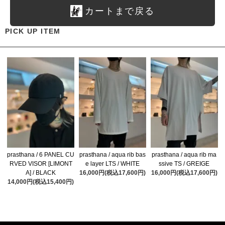
カートまで戻る
PICK UP ITEM
prasthana / 6 PANEL CU
prasthana / aqua rib bas
prasthana / aqua rib ma
RVED VISOR [LIMONT
e layer LTS / WHITE
ssive TS / GREIGE
A] / BLACK
16,000円(税込17,600円)
16,000円(税込17,600円)
14,000円(税込15,400円)