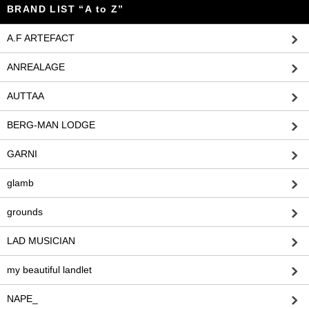
BRAND LIST “A to Z”
A.F ARTEFACT
ANREALAGE
AUTTAA
BERG-MAN LODGE
GARNI
glamb
grounds
LAD MUSICIAN
my beautiful landlet
NAPE_