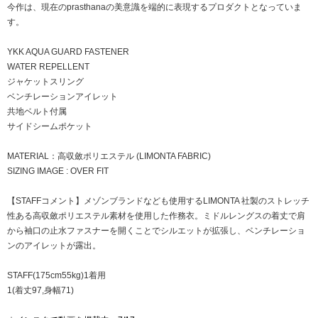
今作は、現在のprasthanaの美意識を端的に表現するプロダクトとなっていま
す。
YKK AQUA GUARD FASTENER
WATER REPELLENT
ジャケットスリング
ベンチレーションアイレット
共地ベルト付属
サイドシームポケット
MATERIAL：高収斂ポリエステル (LIMONTA FABRIC)
SIZING IMAGE : OVER FIT
【STAFFコメント】メゾンブランドなども使用するLIMONTA 社製のストレッチ
性ある高収斂ポリエステル素材を使用した作務衣。ミドルレングスの着丈で肩
から袖口の止水ファスナーを開くことでシルエットが拡張し、ベンチレーショ
ンのアイレットが露出。
STAFF(175cm55kg)1着用
1(着丈97,身幅71)