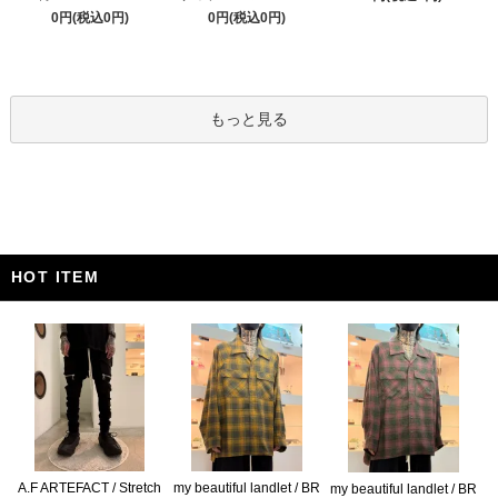
0円(税込0円)
0円(税込0円)
もっと見る
HOT ITEM
A.F ARTEFACT / Stretch
my beautiful landlet / BR
my beautiful landlet / BR