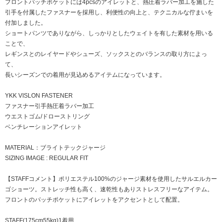
フロントパッチポケットには4pcsのアイレットと、熱圧着ラバー加工を施した
引手を付属したファスナーを採用し、利便性の向上と、テクニカルな佇まいを
付加しました。
ショートパンツでありながら、しっかりとしたウェイトを有した素材を用いる
ことで、
レギンスとのレイヤードやシューズ、ソックスとのバランスの取り方によっ
て、
長いシーズンでの着用が見込めるアイテムになっています。
YKK VISLON FASTENER
ファスナー引手熱圧着ラバー加工
ウエストゴム/ドローストリング
ベンチレーションアイレット
MATERIAL：ブライトテックジャージ
SIZING IMAGE : REGULAR FIT
【STAFFコメント】ポリエステル100%のジャージ素材を使用したサルエルカー
ゴショーツ。ストレッチ性も高く、速乾性もありストレスフリーなアイテム。
フロントのパッチポケットにアイレットをアクセントとして配置。
STAFF(175cm55kg)1着用