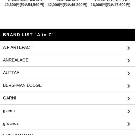
49,600円(税込54,560円)
42,000円(税込46,200円)
16,000円(税込17,600円)
BRAND LIST “A to Z”
A.F ARTEFACT
ANREALAGE
AUTTAA
BERG-MAN LODGE
GARNI
glamb
grounds