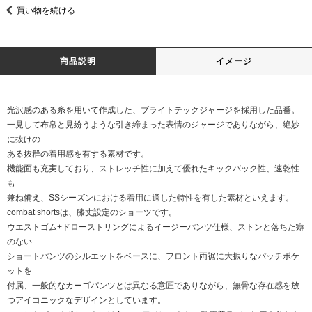
買い物を続ける
商品説明
イメージ
光沢感のある糸を用いて作成した、ブライトテックジャージを採用した品番。
一見して布帛と見紛うような引き締まった表情のジャージでありながら、絶妙
に抜けの
ある抜群の着用感を有する素材です。
機能面も充実しており、ストレッチ性に加えて優れたキックバック性、速乾性
も
兼ね備え、SSシーズンにおける着用に適した特性を有した素材といえます。
combat shortsは、膝丈設定のショーツです。
ウエストゴム+ドローストリングによるイージーパンツ仕様、ストンと落ちた癖
のない
ショートパンツのシルエットをベースに、フロント両裾に大振りなパッチポケ
ットを
付属、一般的なカーゴパンツとは異なる意匠でありながら、無骨な存在感を放
つアイコニックなデザインとしています。