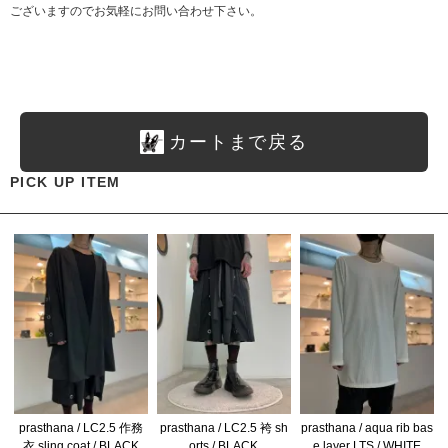
ございますのでお気軽にお問い合わせ下さい。
カートまで戻る
PICK UP ITEM
prasthana / LC2.5 作務
prasthana / LC2.5 袴 sh
prasthana / aqua rib bas
衣 sling coat / BLACK
orts / BLACK
e layer LTS / WHITE