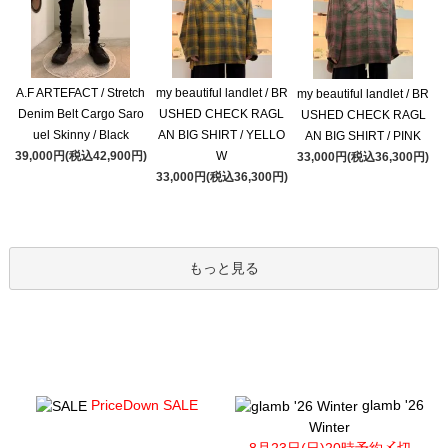
A.F ARTEFACT / Stretch
my beautiful landlet / BR
my beautiful landlet / BR
Denim Belt Cargo Saro
USHED CHECK RAGL
USHED CHECK RAGL
uel Skinny / Black
AN BIG SHIRT / YELLO
AN BIG SHIRT / PINK
39,000円(税込42,900円)
W
33,000円(税込36,300円)
33,000円(税込36,300円)
もっと見る
PriceDown SALE
glamb '26
Winter
8月23日(日)20時予約〆切