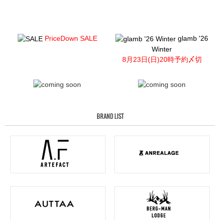
PriceDown SALE
glamb '26
Winter
8月23日(日)20時予約〆切
BRAND LIST