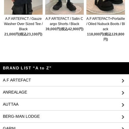
A.F ARTEFACT / Gauze
A.F ARTEFACT / Satin C
A.F ARTEFACT×Portaille
Washer Over Sized Tee /
argo Shorts / Black
/ Oiled Nubuck Boots / Bl
Black
39,000円(税込42,900円)
ack
21,000円(税込23,100円)
118,000円(税込129,800
円)
BRAND LIST “A to Z”
A.F ARTEFACT
ANREALAGE
AUTTAA
BERG-MAN LODGE
GARNI