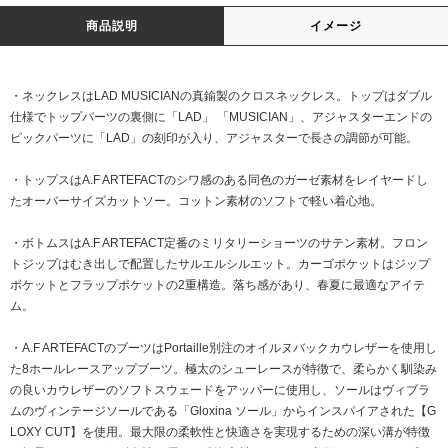
商品説明
イメージ
・ネックレスはLAD MUSICIANの真鍮製のクロスネックレス。トップはダブル
仕様でトップパーツの裏側に「LAD」 「MUSICIAN」、アジャスターエンドの
ピックパーツに「LAD」の刻印が入り、アジャスターで長さの調節が可能。
・トップスはA.F ARTEFACTのシワ感のある同色のガーゼ素材をレイヤードし
たオーバーサイズカットソー。コットン素材のソフトで軽い着心地。
・ボトムスはA.F ARTEFACT定番のミリタリーショーツのサテン素材。フロン
トジップはむき出しで配置したサルエルシルエット。カーゴポケットはジップ
ポケットとフラップポケットの2重構造。落ち感があり、春夏に最適なアイテ
ム。
・A.F ARTEFACTのブーツはPortaille別注のオイルヌバックカウレザーを使用し
た8ホールレースアップブーツ。極太のシューレースが特徴で、柔らかく馴染み
の良いカウレザーのソフトスウェードをアッパーに使用し、ソールはヴィブラ
ムのヴィンテージソールである「Gloxina ソール」からインスパイアされた【G
LOXY CUT】を使用。最大限の柔軟性と快適さを実現するための深い溝が特徴