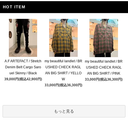
HOT ITEM
A.F ARTEFACT / Stretch
my beautiful landlet / BR
my beautiful landlet / BR
Denim Belt Cargo Saro
USHED CHECK RAGL
USHED CHECK RAGL
uel Skinny / Black
AN BIG SHIRT / YELLO
AN BIG SHIRT / PINK
39,000円(税込42,900円)
W
33,000円(税込36,300円)
33,000円(税込36,300円)
もっと見る