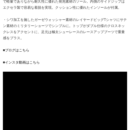
で軽量でありながら耐久性に優れた発泡素材のソール。内側のサイドジップは
エクセラ製で容易な着脱を実現。クッション性に優れたインソールが付属。
・シワ加工を施したガーゼウォッシャー素材のレイヤードビッグTシャツにサテ
ン素材のミリタリーショーツでシンプルに。トップがダブル仕様のクロスネッ
クレスをアクセントに、足元は極太シューレースのレースアップブーツで重量
感をプラス。
■
ブログはこちら
■
インスタ動画はこちら