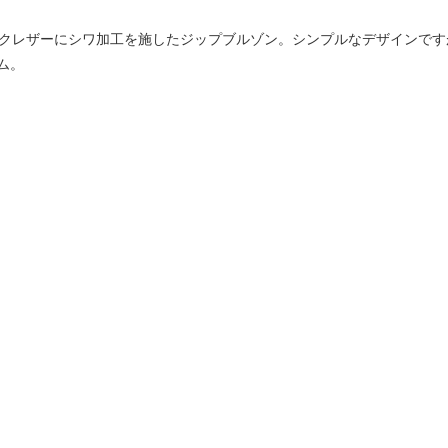
ィックレザーにシワ加工を施したジップブルゾン。シンプルなデザインで
ム。