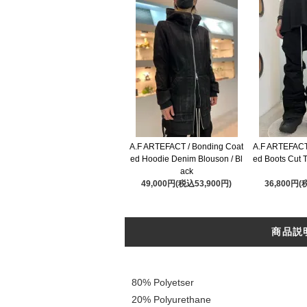
A.F ARTEFACT / Bonding Coat
A.F ARTEFACT
ed Hoodie Denim Blouson / Bl
ed Boots Cut T
ack
49,000円(税込53,900円)
36,800円(
商品説
80% Polyetser
20% Polyurethane