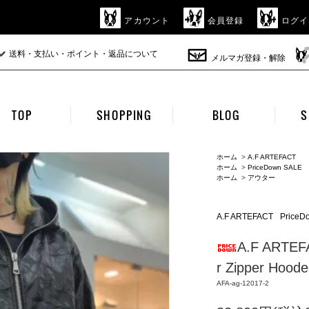
アカウント
会員登録
ログイ
送料・支払い・ポイント・返品について
メルマガ登録・解除
TOP
SHOPPING
BLOG
S
ホーム
>
A.F ARTEFACT
ホーム
>
PriceDown SALE
ホーム
>
アウター
A.F ARTEFACT
PriceD
A.F ARTEFA
r Zipper Hoode
AFA-ag-12017-2