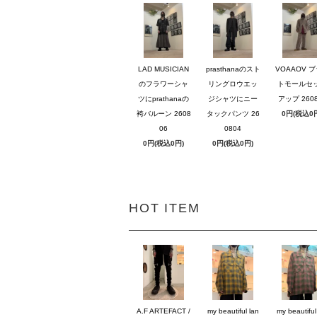
LAD MUSICIAN
prasthanaのスト
VOAAOV 
のフラワーシャ
リングロウエッ
トモールセ
ツにprathanaの
ジシャツにニー
アップ 2608
袴バルーン 2608
タックパンツ 26
0円(税込0
06
0804
0円(税込0円)
0円(税込0円)
HOT ITEM
A.F ARTEFACT /
my beautiful lan
my beautiful