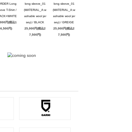
RDER Long
long sleeve_01
long sleeve_01
eve T-Shirt /
(MATERIAL_A:w
(MATERIAL_A:w
ACK×WHITE
ashable wool jer
ashable wool jer
,000円(税込1
sey) / BLACK
sey) / GREIGE
6,500円)
25,000円(税込2
25,000円(税込2
7,500円)
7,500円)