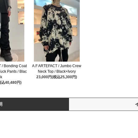
 / Bonding Coat
A.F ARTEFACT / Jumbo Crew
uck Pants / Blac
Neck Top / Black×Ivory
k
23,000円(税込25,300円)
税込40,480円)
明