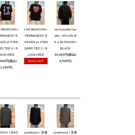
 MUSICIAN /
LAD MUSICIAN /
my beautiful lan
RMANENT R
PERMANENT R
dlet / NYLON M
KER pt STAN
OCKER pt STAN
A-1 BLOUSON /
D TEE 4 / B
DARD TEE 5 / B
BLACK
LACK×RED
LACK×RED
59,000円(税込6
,000円(税込1
SOLD OUT
4,900円)
3,200円)
AAOV / BIAS
prasthana / 基層
prasthana / 基層