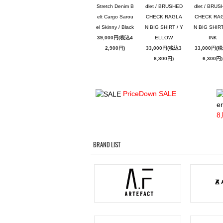
Stretch Denim B
dlet / BRUSHED
dlet / BRU
elt Cargo Sarou
CHECK RAGLA
CHECK RA
el Skinny / Black
N BIG SHIRT / Y
N BIG SHIRT
39,000円(税込4
ELLOW
INK
2,900円)
33,000円(税込3
33,000円(
6,300円)
6,300円)
PriceDown SALE
er
8
BRAND LIST