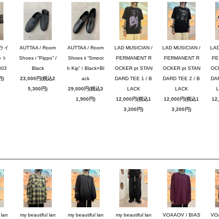
ブライ
AUTTAA / Room
AUTTAA / Room
LAD MUSICIAN /
LAD MUSICIAN /
LAD
ット
Shoes i “Pippo” /
Shoes ii “Smoot
PERMANENT R
PERMANENT R
PE
03
Black
h Kip” / Black×Bl
OCKER pt STAN
OCKER pt STAN
OC
円)
23,000円(税込2
ack
DARD TEE 1 / B
DARD TEE 2 / B
DAR
5,300円)
29,000円(税込3
LACK
LACK
1,900円)
12,000円(税込1
12,000円(税込1
12
3,200円)
3,200円)
 lan
my beautiful lan
my beautiful lan
my beautiful lan
VOAAOV / BIAS
VO