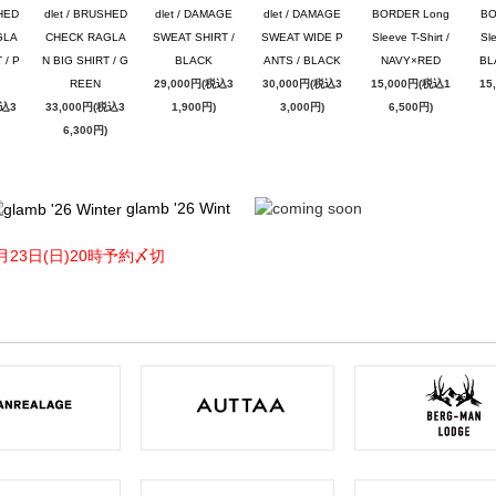
SHED
dlet / BRUSHED
dlet / DAMAGE
dlet / DAMAGE
BORDER Long
BO
GLA
CHECK RAGLA
SWEAT SHIRT /
SWEAT WIDE P
Sleeve T-Shirt /
Sle
 / P
N BIG SHIRT / G
BLACK
ANTS / BLACK
NAVY×RED
BL
REEN
29,000円(税込3
30,000円(税込3
15,000円(税込1
15
税込3
33,000円(税込3
1,900円)
3,000円)
6,500円)
6,300円)
glamb '26 Wint
月23日(日)20時予約〆切