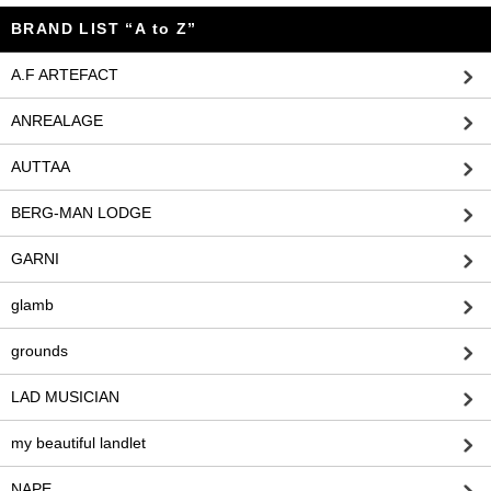
BRAND LIST “A to Z”
A.F ARTEFACT
ANREALAGE
AUTTAA
BERG-MAN LODGE
GARNI
glamb
grounds
LAD MUSICIAN
my beautiful landlet
NAPE_