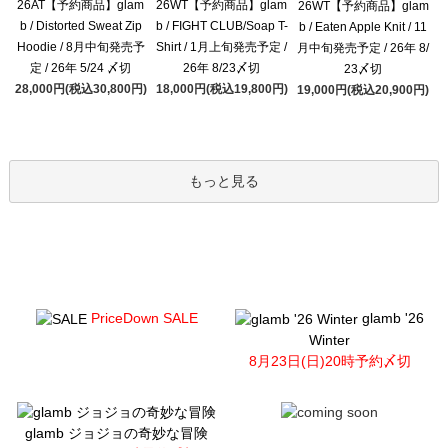
26AT【予約商品】glam
26WT【予約商品】glam
26WT【予約商品】glam
b / Distorted Sweat Zip
b / FIGHT CLUB/Soap T-
b / Eaten Apple Knit / 11
Hoodie / 8月中旬発売予
Shirt / 1月上旬発売予定 /
月中旬発売予定 / 26年 8/
定 / 26年 5/24 〆切
26年 8/23〆切
23〆切
28,000円(税込30,800円)
18,000円(税込19,800円)
19,000円(税込20,900円)
もっと見る
PriceDown SALE
glamb '26
Winter
8月23日(日)20時予約〆切
glamb ジョジョの奇妙な冒険