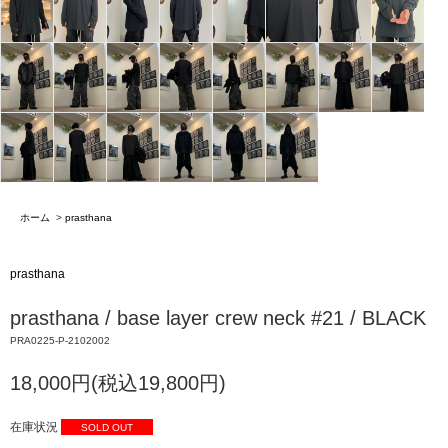
ホーム
>
prasthana
prasthana
prasthana / base layer crew neck #21 / BLACK
PRA0225-P-2102002
18,000円(税込19,800円)
在庫状況
SOLD OUT