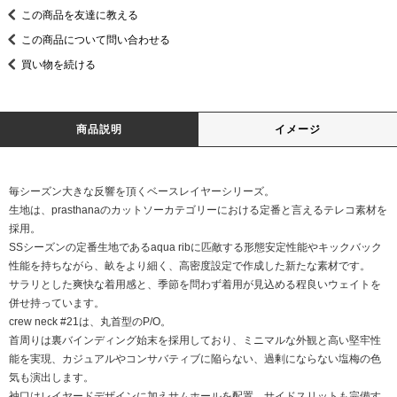
この商品を友達に教える
この商品について問い合わせる
買い物を続ける
商品説明
イメージ
毎シーズン大きな反響を頂くベースレイヤーシリーズ。
生地は、prasthanaのカットソーカテゴリーにおける定番と言えるテレコ素材を
採用。
SSシーズンの定番生地であるaqua ribに匹敵する形態安定性能やキックバック
性能を持ちながら、畝をより細く、高密度設定で作成した新たな素材です。
サラリとした爽快な着用感と、季節を問わず着用が見込める程良いウェイトを
併せ持っています。
crew neck #21は、丸首型のP/O。
首周りは裏バインディング始末を採用しており、ミニマルな外観と高い堅牢性
能を実現、カジュアルやコンサバティブに陥らない、過剰にならない塩梅の色
気も演出します。
袖口はレイヤードデザインに加えサムホールを配置、サイドスリットも完備す