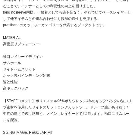
ることで、インナーとしての利便性の向上を図りました。
long nosleeve同様、一枚着としても過不足なく、それでいてベースレイヤーと
して他アイテムとの組み合わせにも抜群の適性を発揮する、
prasthanaのカットソーカテゴリーを代表するプロダクトです。
MATERIAL
高密度リブジャージー
袖口レイヤードデザイン
サムホール
サイドヘムスリット
ネック裏バインディング始末
速乾性能
高キックバック
【STAFFコメント】ポリエステル96%ポリウレタン4%のキックバックの強いリ
ブ素材を使用したサイドスリットロングカットソー。ドレープ感があり程よく
中肉の厚さで透け感無く、メイン・レイヤードで活躍します。袖口にサムホー
ルを配置。
SIZING IMAGE: REGULAR FIT