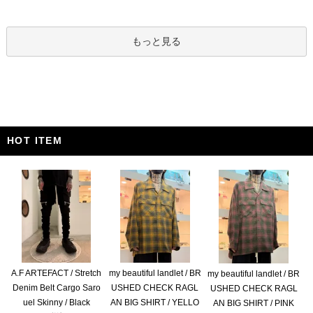
もっと見る
HOT ITEM
A.F ARTEFACT / Stretch
my beautiful landlet / BR
my beautiful landlet / BR
Denim Belt Cargo Saro
USHED CHECK RAGL
USHED CHECK RAGL
uel Skinny / Black
AN BIG SHIRT / YELLO
AN BIG SHIRT / PINK