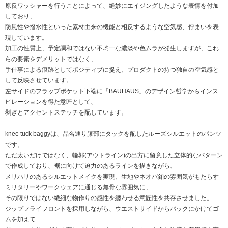
原反ワッシャーを行うことによって、絶妙にエイジングしたような表情を付加
しており、
防風性や撥水性といった素材由来の機能と相反するような空気感、佇まいを表
現しています。
加工の性質上、予定調和ではない不均一な濃淡や色ムラが発生しますが、これ
らの要素をデメリットではなく、
手仕事による痕跡としてポジティブに捉え、プロダクトの持つ独自の空気感と
して反映させています。
左サイドのフラップポケット下端に「BAUHAUS」のデザイン哲学からインス
ピレーションを得た意匠として、
剥ぎとアクセントステッチを配しています。
knee tuck baggyは、品名通り膝部にタックを配したルーズシルエットのパンツ
です。
ただ太いだけではなく、輪郭(アウトライン)の出方に留意した立体的なパターン
で作成しており、裾に向けて迫力のあるラインを描きながら、
メリハリのあるシルエットメイクを実現、生地やネオバ釦の雰囲気がもたらす
ミリタリーやワークウェアに通じる無骨な雰囲気に、
その限りではない繊細な物作りの感性を纏わせる意匠性を共存させました。
ジップフライフロントを採用しながら、ウエストサイドからバックにかけてゴ
ムを加えて