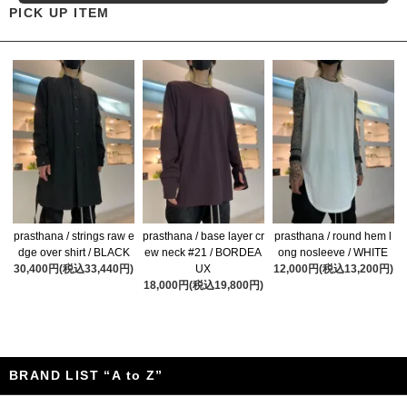
PICK UP ITEM
prasthana / strings raw e
prasthana / base layer cr
prasthana / round hem l
dge over shirt / BLACK
ew neck #21 / BORDEA
ong nosleeve / WHITE
30,400円(税込33,440円)
UX
12,000円(税込13,200円)
18,000円(税込19,800円)
BRAND LIST “A to Z”