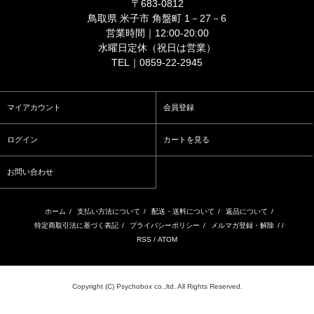
〒683-0812
鳥取県 米子市 角盤町 1－27－6
営業時間｜12:00-20:00
水曜日定休（祝日は営業）
TEL｜0859-22-2945
マイアカウント
会員登録
ログイン
カートを見る
お問い合わせ
ホーム
/
支払い方法について
/
配送・送料について
/
返品について
/
特定商取引法に基づく表記
/
プライバシーポリシー
/
メルマガ登録・解除
/ /
RSS
/
ATOM
Copyright (C) Psychobox co.,ltd. All Rights Reserved.