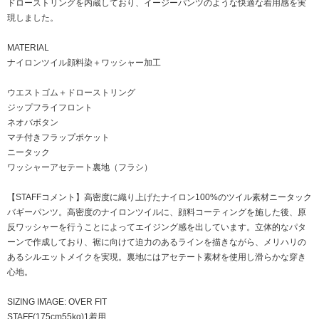
ドローストリングを内蔵しており、イージーパンツのような快適な着用感を実
現しました。
MATERIAL
ナイロンツイル顔料染＋ワッシャー加工
ウエストゴム＋ドローストリング
ジップフライフロント
ネオバボタン
マチ付きフラップポケット
ニータック
ワッシャーアセテート裏地（フラシ）
【STAFFコメント】高密度に織り上げたナイロン100%のツイル素材ニータック
バギーパンツ。高密度のナイロンツイルに、顔料コーティングを施した後、原
反ワッシャーを行うことによってエイジング感を出しています。立体的なパタ
ーンで作成しており、裾に向けて迫力のあるラインを描きながら、メリハリの
あるシルエットメイクを実現。裏地にはアセテート素材を使用し滑らかな穿き
心地。
SIZING IMAGE: OVER FIT
STAFF(175cm55kg)1着用