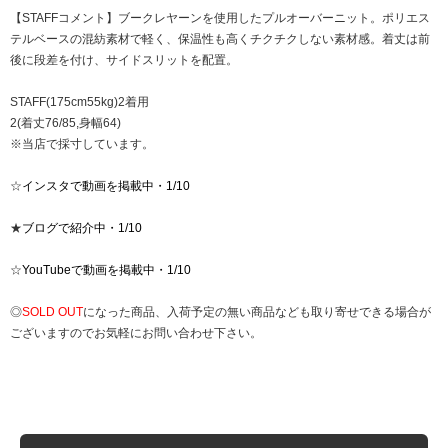
【STAFFコメント】ブークレヤーンを使用したプルオーバーニット。ポリエス
テルベースの混紡素材で軽く、保温性も高くチクチクしない素材感。着丈は前
後に段差を付け、サイドスリットを配置。
STAFF(175cm55kg)2着用
2(着丈76/85,身幅64)
※当店で採寸しています。
☆
インスタで動画を掲載中・1/10
★
ブログで紹介中・1/10
☆
YouTubeで動画を掲載中・1/10
◎
SOLD OUT
になった商品、入荷予定の無い商品なども取り寄せできる場合が
ございますのでお気軽にお問い合わせ下さい。