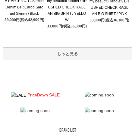
A.F ARTEFACT / Stretch
my beautiful landlet / BR
my beautiful landlet / BR
Denim Belt Cargo Saro
USHED CHECK RAGL
USHED CHECK RAGL
uel Skinny / Black
AN BIG SHIRT / YELLO
AN BIG SHIRT / PINK
39,000円(税込42,900円)
W
33,000円(税込36,300円)
33,000円(税込36,300円)
もっと見る
PriceDown SALE
BRAND LIST