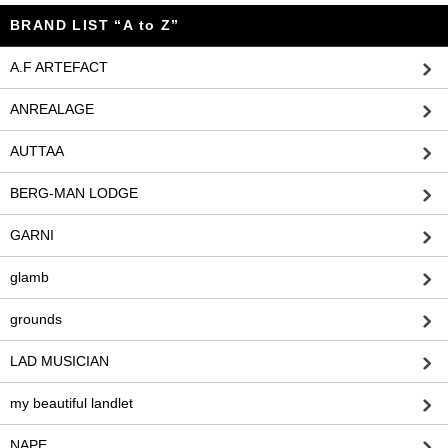
BRAND LIST “A to Z”
A.F ARTEFACT
ANREALAGE
AUTTAA
BERG-MAN LODGE
GARNI
glamb
grounds
LAD MUSICIAN
my beautiful landlet
NAPE_