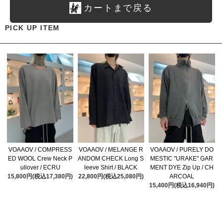
カートまで戻る
PICK UP ITEM
VOAAOV / COMPRESS
VOAAOV / MELANGE R
VOAAOV / PURELY DO
ED WOOL Crew Neck P
ANDOM CHECK Long S
MESTIC "URAKE" GAR
ullover / ECRU
leeve Shirt / BLACK
MENT DYE Zip Up / CH
15,800円(税込17,380円)
22,800円(税込25,080円)
ARCOAL
15,400円(税込16,940円)