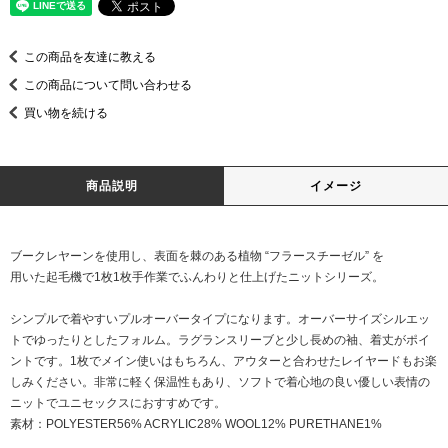
この商品を友達に教える
この商品について問い合わせる
買い物を続ける
商品説明
イメージ
ブークレヤーンを使用し、表面を棘のある植物 “フラースチーゼル” を
用いた起毛機で1枚1枚手作業でふんわりと仕上げたニットシリーズ。
シンプルで着やすいプルオーバータイプになります。オーバーサイズシルエッ
トでゆったりとしたフォルム。ラグランスリーブと少し長めの袖、着丈がポイ
ントです。1枚でメイン使いはもちろん、アウターと合わせたレイヤードもお楽
しみください。非常に軽く保温性もあり、ソフトで着心地の良い優しい表情の
ニットでユニセックスにおすすめです。
素材：POLYESTER56% ACRYLIC28% WOOL12% PURETHANE1%