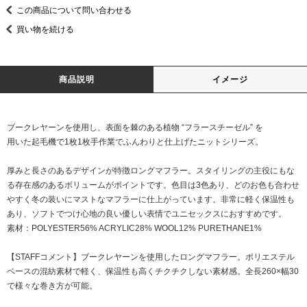
この商品について問い合わせる
買い物を続ける
商品説明
イメージ
ブークレヤーンを使用し、表面を棘のある植物 “フラースチーゼル” を
用いた起毛機で1枚1枚手作業でふんわりと仕上げたニットシリーズ。
厚みと長さのあるデザインが特徴ロングマフラー。スタイリングの主役にもな
る存在感のあるボリュームがポイントです。色目は3色あり、どのお色も合わせ
やすく冬の装いにマストなマフラーに仕上がっています。非常に軽く保温性も
あり、ソフトでつけ心地の良い優しい表情でユニセックスにおすすめです。
素材：POLYESTER56% ACRYLIC28% WOOL12% PURETHANE1%
【STAFFコメント】ブークレヤーンを使用したロングマフラー。ポリエステル
ベースの混紡素材で軽く、保温性も高くチクチクしない素材感。全長260×幅30
で様々な巻き方が可能。