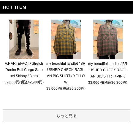
HOT ITEM
A.F ARTEFACT / Stretch
my beautiful landlet / BR
my beautiful landlet / BR
Denim Belt Cargo Saro
USHED CHECK RAGL
USHED CHECK RAGL
uel Skinny / Black
AN BIG SHIRT / YELLO
AN BIG SHIRT / PINK
39,000円(税込42,900円)
W
33,000円(税込36,300円)
33,000円(税込36,300円)
もっと見る