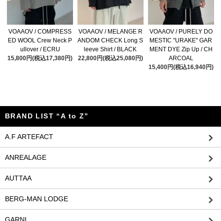
VOAAOV / COMPRESS
VOAAOV / MELANGE R
VOAAOV / PURELY DO
ED WOOL Crew Neck P
ANDOM CHECK Long S
MESTIC "URAKE" GAR
ullover / ECRU
leeve Shirt / BLACK
MENT DYE Zip Up / CH
15,800円(税込17,380円)
22,800円(税込25,080円)
ARCOAL
15,400円(税込16,940円)
BRAND LIST “A to Z”
A.F ARTEFACT
ANREALAGE
AUTTAA
BERG-MAN LODGE
GARNI