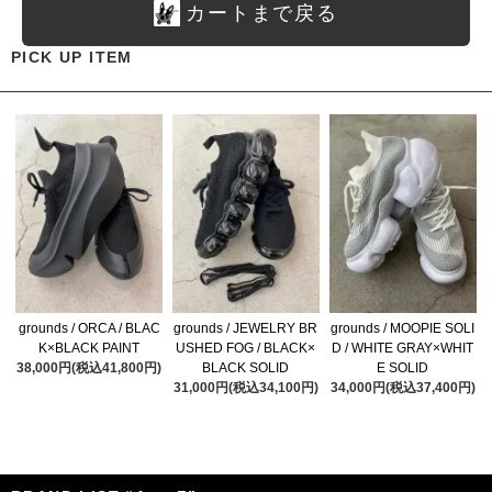
カートまで戻る
PICK UP ITEM
grounds / ORCA / BLAC
grounds / JEWELRY BR
grounds / MOOPIE SOLI
K×BLACK PAINT
USHED FOG / BLACK×
D / WHITE GRAY×WHIT
38,000円(税込41,800円)
BLACK SOLID
E SOLID
31,000円(税込34,100円)
34,000円(税込37,400円)