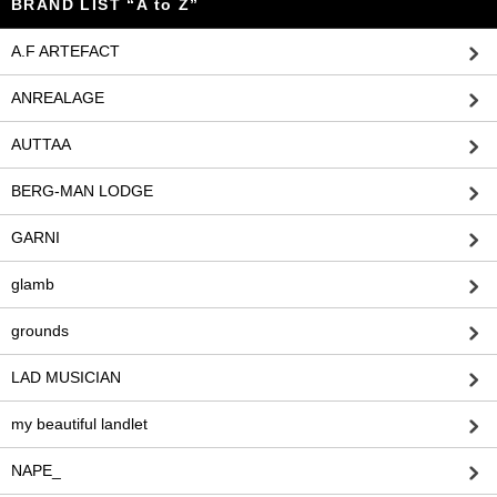
BRAND LIST “A to Z”
A.F ARTEFACT
ANREALAGE
AUTTAA
BERG-MAN LODGE
GARNI
glamb
grounds
LAD MUSICIAN
my beautiful landlet
NAPE_