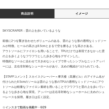
商品説明
イメージ
SKYSCRAPER：雲の上を歩いているような
前後に2つを繋ぎ合わせたボリュームのある、雲のような形の透明なミッドソー
ルが特徴。ヒールの高さは8.5cmとまるで空を擦るような高さがある。
アウトソールにファイロンを用いることで、TPUだけでは表現できなかった雲
の上を歩くようなフワフワとした歩き心地をデザインした。
特徴的なソールに合わせて大きめなシェイプで作ったシンプルなニットアッパ
ーには、左右非対称なシューホールがあり、太めの靴紐がつけられている。
【STAFFコメント】スカイスクレーパー＝摩天楼（高層ビル）のアイテム名が
付けられた8.5cmのソールは雲のような形のTPUの透明なミッドソールにアウ
トソールは軽量なファイロン素材を用いることでフワフワと雲の上を歩いてい
るような歩き心地を実現。アッパーは左右非対称なシューホールに太めのシュ
ーレースを採用。履き口は広く設定。
☆
インスタで動画を掲載中・6/29