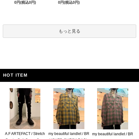
0円(税込0円)
0円(税込0円)
もっと見る
HOT ITEM
A.F ARTEFACT / Stretch
my beautiful landlet / BR
my beautiful landlet / BR