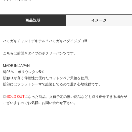
商品説明
イメージ
ハミガキチャントデキテル？ハミガキハダイジダヨ!!!
こちらは前開きタイプのボクサーパンツです。
MADE IN JAPAN
綿95％ ポリウレタン5％
肌触りが良く伸縮性に優れたコットンベア天竺を使用。
股部にはフラットシーマで縫製してるので履き心地抜群です。
◎
SOLD OUT
になった商品、入荷予定の無い商品なども取り寄せできる場合が
ございますのでお気軽にお問い合わせ下さい。