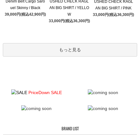
Denim Belt Cargo Saro
USHED CHECK RAGL
USHED CHECK RAGL
uel Skinny / Black
AN BIG SHIRT / YELLO
AN BIG SHIRT / PINK
39,000円(税込42,900円)
W
33,000円(税込36,300円)
33,000円(税込36,300円)
もっと見る
PriceDown SALE
BRAND LIST