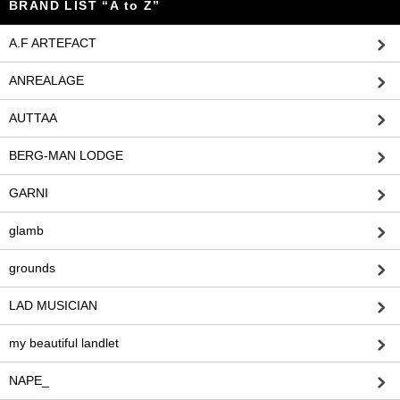
BRAND LIST “A to Z”
A.F ARTEFACT
ANREALAGE
AUTTAA
BERG-MAN LODGE
GARNI
glamb
grounds
LAD MUSICIAN
my beautiful landlet
NAPE_