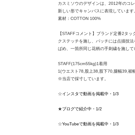
カスミソウのデザインは、2012年の
新しい形でキャンバスに表現しています
素材：COTTON 100%
【STAFFコメント】ブランド定番2タ
クステッチを施し、パッチには点描技法
ばめ、一箇所同じ花柄の手刺繍を施して
STAFF(175cm55kg)1着用
1(ウエスト78,股上38,股下70,腿幅39,裾幅
※当店で採寸しています。
☆
インスタで動画を掲載中・1/3
★
ブログで紹介中・1/2
☆
YouTubeで動画を掲載中・1/3