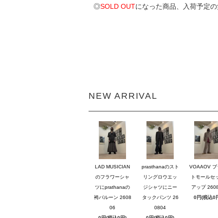
◎
SOLD OUT
になった商品、入荷予定の
NEW ARRIVAL
LAD MUSICIAN
prasthanaのスト
VOAAOV 
のフラワーシャ
リングロウエッ
トモールセ
ツにprathanaの
ジシャツにニー
アップ 2608
袴バルーン 2608
タックパンツ 26
0円(税込0
06
0804
0円(税込0円)
0円(税込0円)