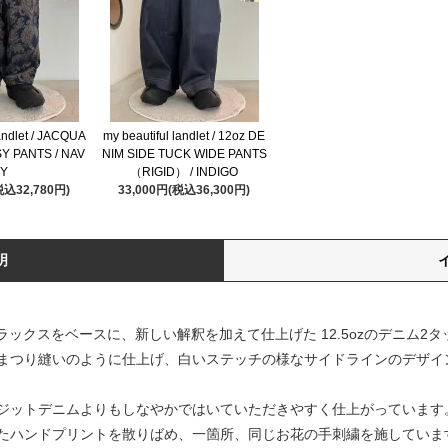
landlet / JACQUA
my beautiful landlet / 12oz DE
Y PANTS / NAV
NIM SIDE TUCK WIDE PANTS
Y
（RIGID） / INDIGO
税込32,780円)
33,000円(税込36,300円)
明
番 2タックのスラックスをベースに、新しい解釈を加えて仕上げた 12.5ozのデニム
まつり縫いのように仕上げ、白いステッチの様なサイドラインのデザイ
ジットデニムよりもしなやかではいていただきやすく仕上がっています
たハンドプリントを散りばめ、一箇所、同じお花の手刺繍を施していま