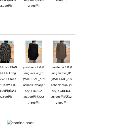
3,200円)
3,200円)
AAOV / BIAS
prasthana / 基層
prasthana / 基層
RDER Long
long sleeve_01
long sleeve_01
eve T-Shirt /
(MATERIAL_A:w
(MATERIAL_A:w
ACK×WHITE
ashable wool jer
ashable wool jer
,000円(税込1
sey) / BLACK
sey) / GREIGE
6,500円)
25,000円(税込2
25,000円(税込2
7,500円)
7,500円)