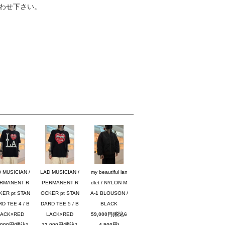
わせ下さい。
 MUSICIAN /
LAD MUSICIAN /
my beautiful lan
RMANENT R
PERMANENT R
dlet / NYLON M
KER pt STAN
OCKER pt STAN
A-1 BLOUSON /
D TEE 4 / B
DARD TEE 5 / B
BLACK
LACK×RED
LACK×RED
59,000円(税込6
,000円(税込1
12,000円(税込1
4,900円)