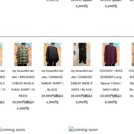
3,200円)
3,200円)
 lan
my beautiful lan
my beautiful lan
my beautiful lan
VOAAOV / BIAS
VO
SHED
dlet / BRUSHED
dlet / DAMAGE
dlet / DAMAGE
BORDER Long
BO
GLA
CHECK RAGLA
SWEAT SHIRT /
SWEAT WIDE P
Sleeve T-Shirt /
Sle
 / P
N BIG SHIRT / G
BLACK
ANTS / BLACK
NAVY×RED
BL
REEN
29,000円(税込3
30,000円(税込3
15,000円(税込1
15
税込3
33,000円(税込3
1,900円)
3,000円)
6,500円)
6,300円)