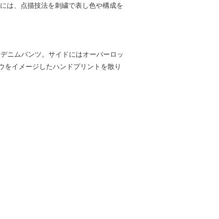
チには、点描技法を刺繍で表し色や構成を
ックデニムパンツ。サイドにはオーバーロッ
ウをイメージしたハンドプリントを散り