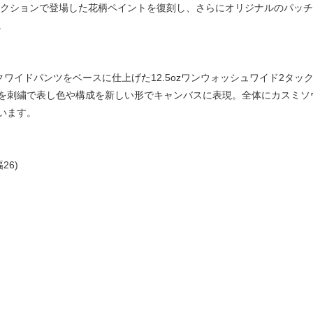
コレクションで登場した花柄ペイントを復刻し、さらにオリジナルのパッ
。
ックワイドパンツをベースに仕上げた12.5ozワンウォッシュワイド2タ
を刺繍で表し色や構成を新しい形でキャンバスに表現。全体にカスミソ
います。
26)