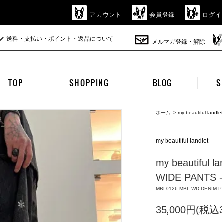
アカウント
会員登録
ログイ
送料・支払い・ポイント・返品について
メルマガ登録・解除
TOP
SHOPPING
BLOG
S
ホーム
>
my beautiful landle
my beautiful landlet
my beautiful l
WIDE PANTS -
MBL0126-MBL WD-DENIM P
35,000円(税込3