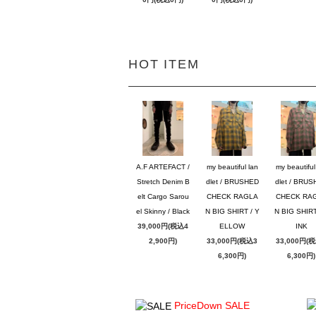
HOT ITEM
A.F ARTEFACT /
my beautiful lan
my beautiful
Stretch Denim B
dlet / BRUSHED
dlet / BRU
elt Cargo Sarou
CHECK RAGLA
CHECK RA
el Skinny / Black
N BIG SHIRT / Y
N BIG SHIRT
39,000円(税込4
ELLOW
INK
2,900円)
33,000円(税込3
33,000円(
6,300円)
6,300円)
PriceDown SALE