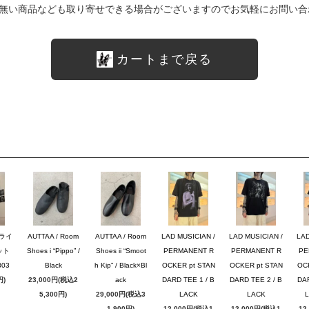
無い商品なども取り寄せできる場合がございますのでお気軽にお問い合
カートまで戻る
ブライ
AUTTAA / Room
AUTTAA / Room
LAD MUSICIAN /
LAD MUSICIAN /
LAD
ット
Shoes i “Pippo” /
Shoes ii “Smoot
PERMANENT R
PERMANENT R
PE
03
Black
h Kip” / Black×Bl
OCKER pt STAN
OCKER pt STAN
OC
円)
23,000円(税込2
ack
DARD TEE 1 / B
DARD TEE 2 / B
DAR
5,300円)
29,000円(税込3
LACK
LACK
1,900円)
12,000円(税込1
12,000円(税込1
12