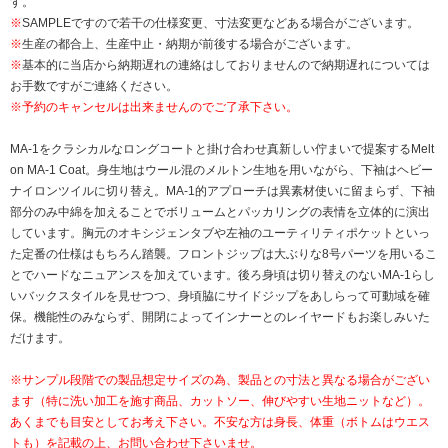
す。
※
SAMPLEですので若干の仕様変更、寸法変更などある場合がございます。
※
生産の都合上、生産中止・納期が前後する場合がございます。
※
基本的に当店から納期遅れの連絡はしておりませんので納期遅れについては
お手数ですがご連絡ください。
※予約のキャンセルは出来ませんのでご了承下さい。
MA-1をクラシカルなロングコートと掛け合わせ真新しい佇まいで提案するMelt
on MA-1 Coat。身生地はウール混のメルトン生地を用いながら、下袖はヘビー
ナイロンツイルに切り替え。MA-1的アプローチは異素材使いに留まらず、下袖
部分のみ中綿を加えることでボリュームとパッカリングの表情を立体的に演出
しています。胸元のオキシジェンタブや左袖のユーティリティポケットといっ
た定番の仕様はもちろん踏襲。フロントジップは大ぶりな8号パーツを用いるこ
とでハードなニュアンスを加えています。後ろ身頃は切り替えのないMA-1らし
いバックスタイルを見せつつ、身頃脇にサイドジップをあしらって可動域を確
保。機能性のみならず、開閉によってインナーとのレイヤードもお楽しみいた
だけます。
※サンプル段階での製品想定サイズの為、製品との寸法と異なる場合がござい
ます（特に洗い加工を施す商品、カットソー、伸びやすい生地ニットなど）。
あくまでも目安としてお考え下さい。不安な方は身長、体重（ボトムはウエス
トも）を記載の上、お問い合わせ下さいませ。