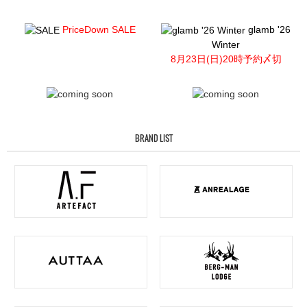
PriceDown SALE
glamb '26
Winter
8月23日(日)20時予約〆切
BRAND LIST