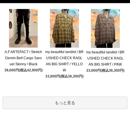
A.F ARTEFACT / Stretch
my beautiful landlet / BR
my beautiful landlet / BR
Denim Belt Cargo Saro
USHED CHECK RAGL
USHED CHECK RAGL
uel Skinny / Black
AN BIG SHIRT / YELLO
AN BIG SHIRT / PINK
39,000円(税込42,900円)
W
33,000円(税込36,300円)
33,000円(税込36,300円)
もっと見る