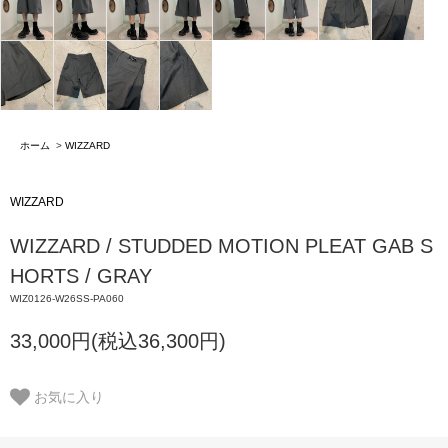
ホーム
>
WIZZARD
WIZZARD
WIZZARD / STUDDED MOTION PLEAT GAB S
HORTS / GRAY
WIZ0126-W26SS-PA060
33,000円(税込36,300円)
お気に入り