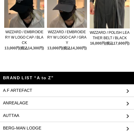
WIZZARD / EMBROIDE
WIZZARD / EMBROIDE
WIZZARD / POLISH LEA
RY W LOGO CAP / BLA
RY W LOGO CAP / GRA
THER BELT / BLACK
CK
Y
16,000円(税込17,600円)
13,000円(税込14,300円)
13,000円(税込14,300円)
BRAND LIST “A to Z”
A.F ARTEFACT
ANREALAGE
AUTTAA
BERG-MAN LODGE