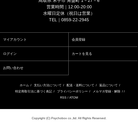
鳥取県 米子市 角盤町 1－27－6
営業時間｜12:00-20:00
水曜日定休（祝日は営業）
TEL｜0859-22-2945
マイアカウント
会員登録
ログイン
カートを見る
お問い合わせ
ホーム
/
支払い方法について
/
配送・送料について
/
返品について
/
特定商取引法に基づく表記
/
プライバシーポリシー
/
メルマガ登録・解除
/ /
RSS
/
ATOM
Copyright (C) Psychobox co.,ltd. All Rights Reserved.