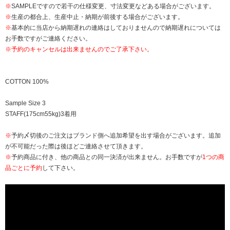
※
SAMPLEですので若干の仕様変更、寸法変更などある場合がございます。
※
生産の都合上、生産中止・納期が前後する場合がございます。
※
基本的に当店から納期遅れの連絡はしておりませんので納期遅れについては
お手数ですがご連絡ください。
※予約のキャンセルは出来ませんのでご了承下さい。
COTTON 100%
Sample Size 3
STAFF(175cm55kg)3着用
※
予約〆切後のご注文はブランド側へ追加希望を出す場合がございます。追加
が不可能だった際は後ほどご連絡させて頂きます。
※
予約商品に付き、他の商品との同一決済が出来ません。お手数ですが
1つの商
品ごとに予約
して下さい。