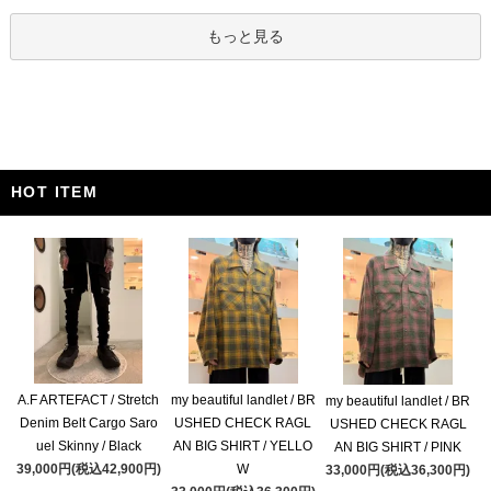
もっと見る
HOT ITEM
A.F ARTEFACT / Stretch
my beautiful landlet / BR
my beautiful landlet / BR
Denim Belt Cargo Saro
USHED CHECK RAGL
USHED CHECK RAGL
uel Skinny / Black
AN BIG SHIRT / YELLO
AN BIG SHIRT / PINK
39,000円(税込42,900円)
W
33,000円(税込36,300円)